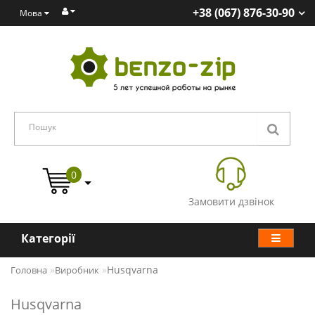
+38 (067) 876-30-90
Мова
0
Замовити дзвінок
Категорії
Husqvarna
Головна
Виробник
Husqvarna