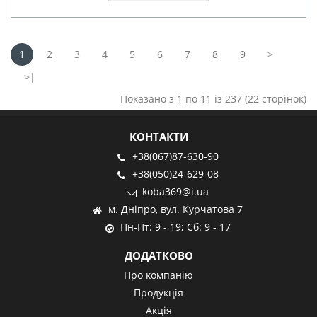
1
2
3
4
5
6
7
8
9
>
>|
Показано з 1 по 11 із 237 (22 сторінок)
КОНТАКТИ
+38(067)87-630-90
+38(050)24-629-08
koba369@i.ua
м. Дніпро, вул. Курчатова 7
Пн-Пт: 9 - 19; Сб: 9 - 17
ДОДАТКОВО
Про компанію
Продукція
Акція