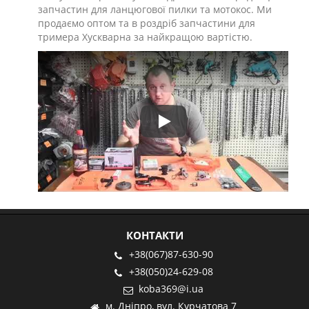
запчастин для ланцюгової пилки та мотокос. Ми
продаємо оптом та в роздріб запчастини для
тримера Хускварна за найкращою вартістю.
Play
КОНТАКТИ
+38(067)87-630-90
+38(050)24-629-08
koba369@i.ua
м. Дніпро, вул. Курчатова 7