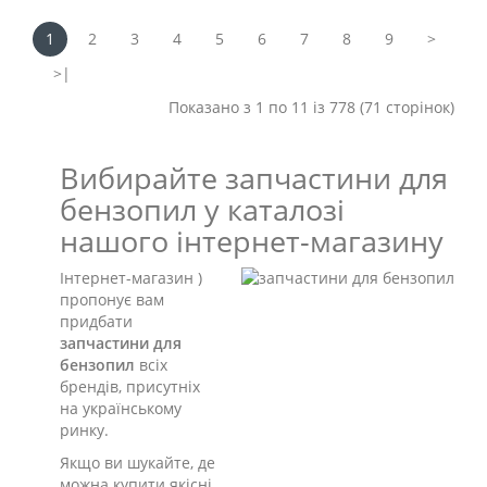
1
2
3
4
5
6
7
8
9
>
>|
Показано з 1 по 11 із 778 (71 сторінок)
Вибирайте запчастини для
бензопил у каталозі
нашого інтернет-магазину
Інтернет-магазин )
пропонує вам
придбати
запчастини для
бензопил
всіх
брендів, присутніх
на українському
ринку.
Якщо ви шукайте, де
можна купити якісні