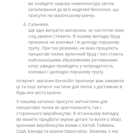
ви знайдете широку номенклатуру свічок
запалювання до всіх моделей бензопил, що
присутні на українському ринку.
Сальники.
Ще одні витратні матеріали, за чистотою яких
слід уважно стежити. В іншому випадку бруд
проникне на колінвал і в циліндр поршневу
групу. При тих режимах, на яких працюють
ланцюгові пилки, вуличний бруд і пил стають
найсильнішими абразивними речовинами,
котрі швидко приводять у непридатність
колінвал і циліндро поршневу групу.
Інтернет -магазин БензоЗіп пропонує вам замовити
ці та інші запасні частини для пилок з доставкою в
будь-яке місто країни.
У нашому каталозі присутні запчастини для
ланцюгової пилки як оригінального, так і
стороннього виробництва. В останньому випадку
ви можете придбати окремі деталі та вузли у зборі,
країнами виробництва якими є Китай, Тайвань,
США, Канада та країни Євросоюзу. Зокрема, у нас