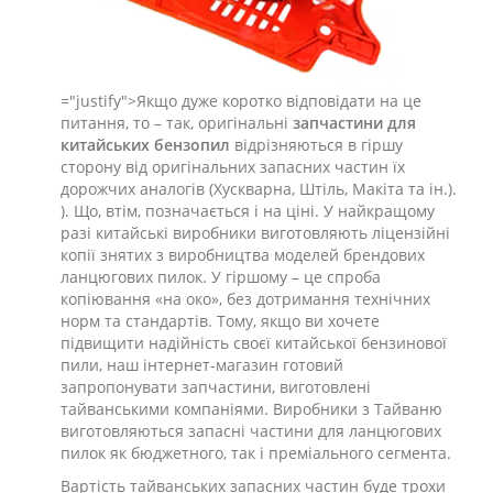
="justify">Якщо дуже коротко відповідати на це
питання, то – так, оригінальні
запчастини для
китайських бензопил
відрізняються в гіршу
сторону від оригінальних запасних частин їх
дорожчих аналогів (Хускварна, Штіль, Макіта та ін.).
). Що, втім, позначається і на ціні. У найкращому
разі китайські виробники виготовляють ліцензійні
копії знятих з виробництва моделей брендових
ланцюгових пилок. У гіршому – це спроба
копіювання «на око», без дотримання технічних
норм та стандартів. Тому, якщо ви хочете
підвищити надійність своєї китайської бензинової
пили, наш інтернет-магазин готовий
запропонувати запчастини, виготовлені
тайванськими компаніями. Виробники з Тайваню
виготовляються запасні частини для ланцюгових
пилок як бюджетного, так і преміального сегмента.
Вартість тайванських запасних частин буде трохи