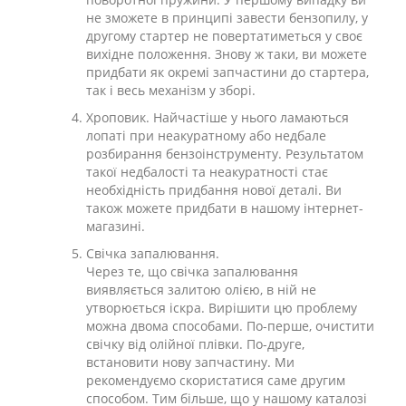
не зможете в принципі завести бензопилу, у
другому стартер не повертатиметься у своє
вихідне положення. Знову ж таки, ви можете
придбати як окремі запчастини до стартера,
так і весь механізм у зборі.
Хроповик. Найчастіше у нього ламаються
лопаті при неакуратному або недбале
розбирання бензоінструменту. Результатом
такої недбалості та неакуратності стає
необхідність придбання нової деталі. Ви
також можете придбати в нашому інтернет-
магазині.
Свічка запалювання.
Через те, що свічка запалювання
виявляється залитою олією, в ній не
утворюється іскра. Вирішити цю проблему
можна двома способами. По-перше, очистити
свічку від олійної плівки. По-друге,
встановити нову запчастину. Ми
рекомендуємо скористатися саме другим
способом. Тим більше, що у нашому каталозі