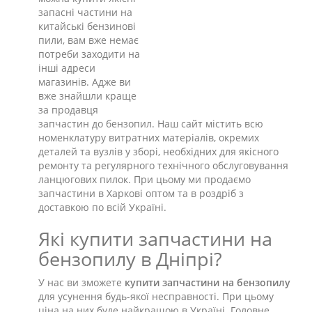
запасні частини на
китайські бензинові
пили, вам вже немає
потреби заходити на
інші адреси
магазинів. Адже ви
вже знайшли краще
за продавця
запчастин до бензопил. Наш сайт містить всю
номенклатуру витратних матеріалів, окремих
деталей та вузлів у зборі, необхідних для якісного
ремонту та регулярного технічного обслуговування
ланцюгових пилок. При цьому ми продаємо
запчастини в Харкові оптом та в роздріб з
доставкою по всій Україні.
Які купити запчастини на
бензопилу в Дніпрі?
У нас ви зможете
купити запчастини на бензопилу
для усунення будь-якої несправності. При цьому
ціна на них буде найкращою в Україні. Головне