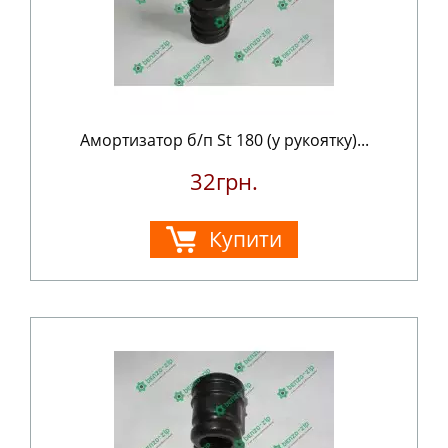
Амортизатор б/п St 180 (у рукоятку)...
32грн.
Купити