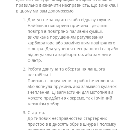
правильно визначити несправність, що виникла, і
в цьому ми вам допоможемо:
Двигун не заводиться або відразу глухне.
Найбільш поширена причина - дефіцит
повітря в повітряно-паливній суміші,
викликана порушенням регулювання
карбюратора або засміченням повітряного
фільтра. Для усунення несправності слід або
відрегулювати карбюратор, або замінити
фільтр.
Робота двигуна та обертання ланцюга
нестабільні.
Причина - порушення в роботі зчеплення:
або лопнула пружина, або зламався кулачок
зчеплення. Ці запчастини для мотопил ви
можете придбати як окремо, так і зчіпний
механізм у зборі.
Стартер.
До типових несправностей стартерних
пристроїв відносять обрив шнура і поломку
поворотної пружини. У першому випадку ви