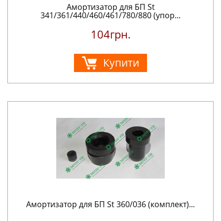
Амортизатор для БП St
341/361/440/460/461/780/880 (упор...
104грн.
Купити
Амортизатор для БП St 360/036 (комплект)...