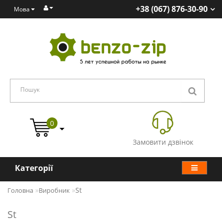
+38 (067) 876-30-90
Мова
0
Замовити дзвінок
Категорії
St
Головна
Виробник
St