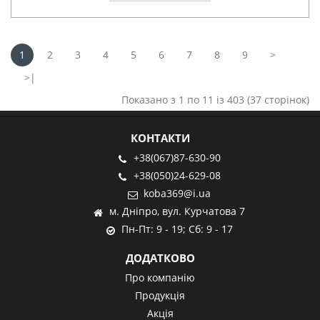
1
2
3
4
5
6
7
8
9
>
>|
Показано з 1 по 11 із 403 (37 сторінок)
КОНТАКТИ
+38(067)87-630-90
+38(050)24-629-08
koba369@i.ua
м. Дніпро, вул. Курчатова 7
Пн-Пт: 9 - 19; Сб: 9 - 17
ДОДАТКОВО
Про компанію
Продукція
Акція