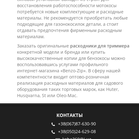
восстановления работоспособности мотокосы
потребуется новые комплектующие и расходные
материалы. Не рекомендуется приобретать любые
подходящие для газонокосилок детали, а стоит
отдавать предпочтения фирменным расходным
материалам.
Заказать оригинальные
расходники для триммера
конкретной модели и бренда или купить
высококачественные копии для бензокосы можно
воспользовавшись услугами профильного
интернет-магазина «Benzo-Zip». В сферу нашей
компетентности входит оптово-розничная
реализация расходных материалов для садового
оборудования таких торговых марок, как Huter,
Husqvarna, St или Oleo-Mac.
КОНТАКТЫ
+38(067)87-630-90
+38(050)24-629-08