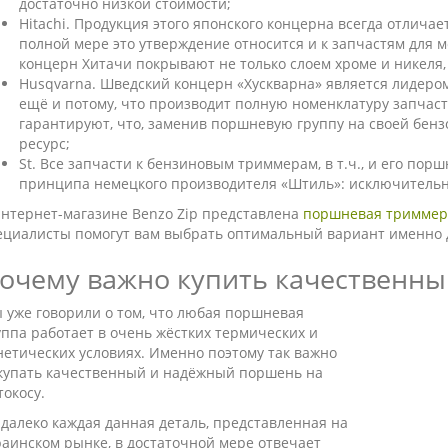
достаточно низкой стоимости;
Hitachi. Продукция этого японского концерна всегда отлича
полной мере это утверждение относится и к запчастям для м
концерн Хитачи покрывают не только слоем хроме и никеля,
Husqvarna. Шведский концерн «Хускварна» является лидеро
ещё и потому, что производит полную номенклатуру запчаст
гарантируют, что, заменив поршневую группу на своей бенз
ресурс;
St. Все запчасти к бензиновым триммерам, в т.ч., и его пор
принципа немецкого производителя «Штиль»: исключительно
интернет-магазине Benzo Zip представлена
поршневая триммер
ециалисты помогут вам выбрать оптимальный вариант именно 
очему важно купить качественны
 уже говорили о том, что любая поршневая
уппа работает в очень жёстких термических и
нетических условиях. Именно поэтому так важно
купать качественный и надёжный поршень на
токосу.
 далеко каждая данная деталь, представленная на
раинском рынке, в достаточной мере отвечает