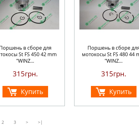
Поршень в сборе для
Поршень в сборе дл
токосы St FS 450 42 mm
мотокосы St FS 480 44
"WINZ...
"WINZ...
315грн.
315грн.
Купить
Купить
2
3
>
>|