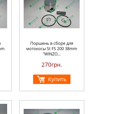
я
Поршень в сборе для
5mm
мотокосы St FS 200 38mm
"WINZO...
270грн.
Купить