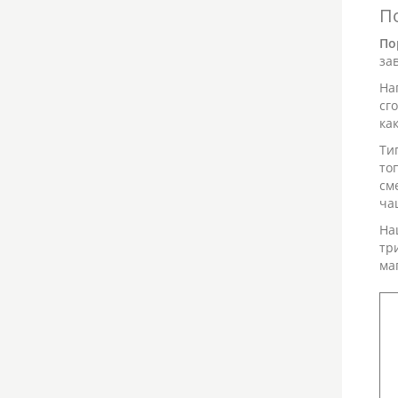
П
По
за
На
сг
ка
Ти
то
см
ча
На
тр
ма