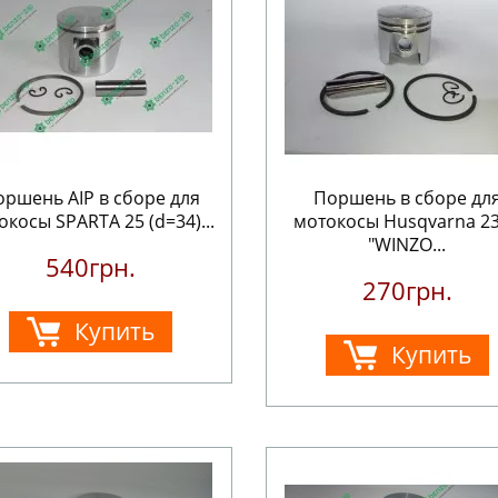
оршень AIP в сборе для
Поршень в сборе дл
окосы SPARTA 25 (d=34)...
мотокосы Husqvarna 2
"WINZO...
540грн.
270грн.
Купить
Купить