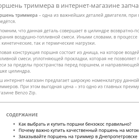
оршень триммера в интернет-магазине запчас
ршень триммера
– одна из важнейших деталей двигателя, при 
ведётся.
помним, что данная деталь совершает в цилиндре возвратно-п
орания воздушно-топливной смеси. Иными словами, в процесс
к кинетические, так и термические нагрузки.
повая конструкция поршня состоит из днища, на которое возде
пливной смеси, уплотняющей прокладки, которая не позволяет
еси за пределы пространства перед поршнем, и направляюще
шке цилиндра.
ш интернет-магазин предлагает широкую номенклатуру данной 
иммеров. При этом выгодная цена – это одно из главных преим
газине Benzo Zip.
СОДЕРЖАНИЕ
Как выбрать и купить поршни бензокос правильно?
Почему важно купить качественный поршень на моток
Заказывайте поршень на триммер в Днепропетровске 