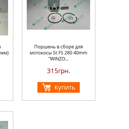
я
Поршень в сборе для
 мм)
мотокосы St FS 280 40mm
"WINZO...
315грн.
Купить