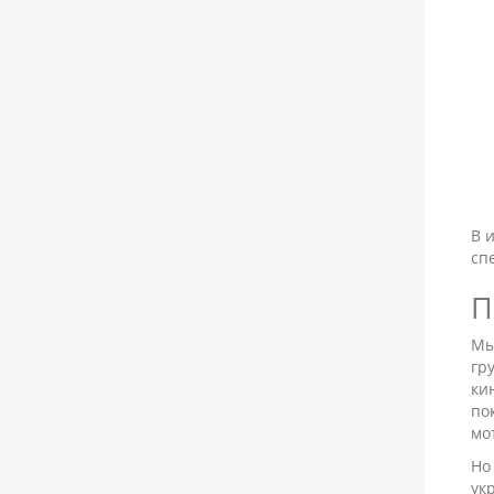
В 
сп
П
Мы
гр
ки
по
мо
Но
ук