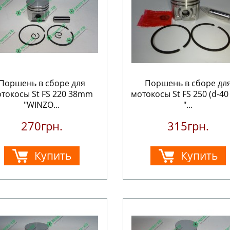
Поршень в сборе для
Поршень в сборе дл
токосы St FS 220 38mm
мотокосы St FS 250 (d-40
"WINZO...
"...
270грн.
315грн.
Купить
Купить