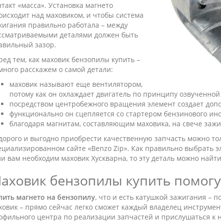
нтакт «масса». Установка магнето
оисходит над маховиком, и чтобы система
жигания правильно работала – между
ссматриваемыми деталями должен быть
авильный зазор.
ред тем, как маховик бензопилы купить –
много расскажем о самой детали:
маховик называют еще вентилятором,
потому как он охлаждает двигатель по принципу озвученной
посредством центробежного вращения элемент создает до
функционально он сцепляется со стартером бензинового ин
благодаря магнитам, составляющим маховика, на свече зажи
дорого и выгодно приобрести качественную запчасть можно тол
ециализированном сайте «Benzo Zip». Как правильно выбрать э
ли вам необходим маховик Хускварна, то эту деталь можно найти
аховик бензопилы купить помог
пить магнето на бензопилу
, что и есть катушкой зажигания – 
ховик – прямо сейчас легко сможет каждый владелец инструмент
офильного центра по реализации запчастей и прислушаться к 