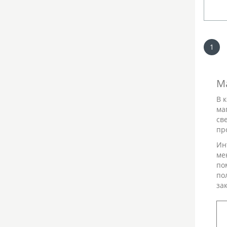
1
М
В 
ма
св
пр
Ин
ме
по
по
за