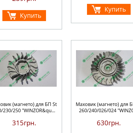
Купить
Купить
овик (магнето) для БП St
Маховик (магнето) для Б
0/230/250 "WINZOR&qu...
260/240/026/024 "WINZO
315грн.
630грн.