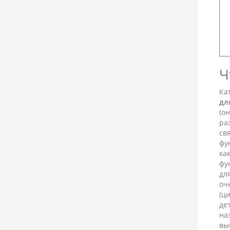
Ч
Ка
дл
(он
ра
св
фу
ка
фу
дл
оч
(ц
де
на
вы