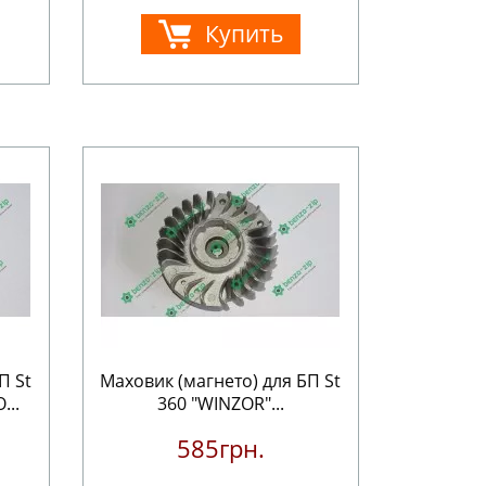
Купить
П St
Маховик (магнето) для БП St
...
360 "WINZOR"...
585грн.