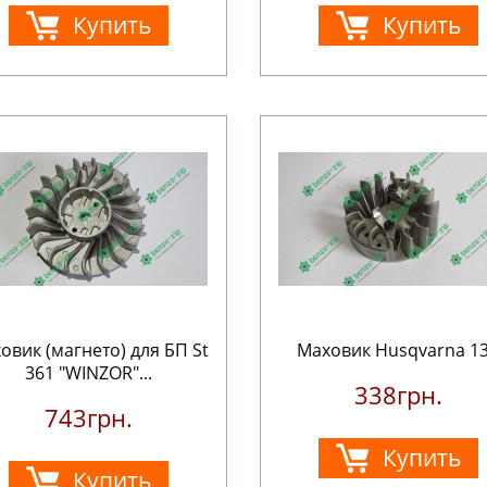
Купить
Купить
овик (магнето) для БП St
Маховик Husqvarna 1
361 "WINZOR"...
338грн.
743грн.
Купить
Купить