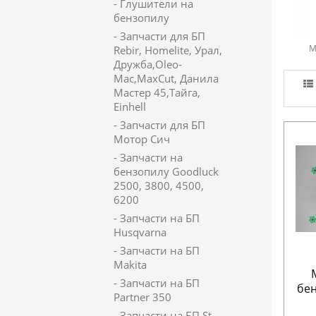
- Глушители на
бензопилу
- Запчасти для БП
М
Rebir, Homelite, Урал,
Дружба,Oleo-
Mac,MaxCut, Данила
Мастер 45,Тайга,
Einhell
- Запчасти для БП
Мотор Сич
- Запчасти на
бензопилу Goodluck
2500, 3800, 4500,
6200
- Запчасти на БП
Husqvarna
- Запчасти на БП
Makita
- Запчасти на БП
бен
Partner 350
- Запчасти на БП St