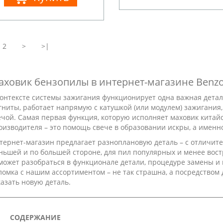
2
>
>|
аховик бензопилы в интернет-магазине Benzo
контексте системы зажигания функционирует одна важная детал
гниты, работает напрямую с катушкой (или модулем) зажигания,
ечой. Самая первая функция, которую исполняет маховик китайс
оизводителя – это помощь свече в образовании искры, а именно
тернет-магазин предлагает разноплановую деталь – с отличи
ньшей и по большей стороне, для пил популярных и менее вост
может разобраться в функционале детали, процедуре замены и
ломка с нашим ассортиментом – не так страшна, а посредством
казать новую деталь.
СОДЕРЖАНИЕ