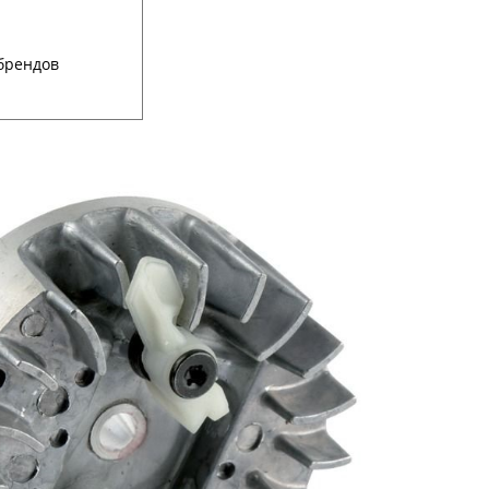
ы
брендов