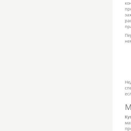
ко
пр
за
ра
пр
Пе
не
Не
сп
ес
М
Ку
ма
пр