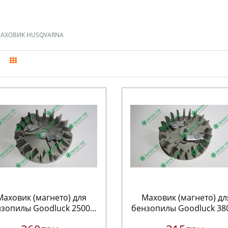
АХОВИК HUSQVARNA
Маховик (магнето) для
Маховик (магнето) дл
зопилы Goodluck 2500...
бензопилы Goodluck 380