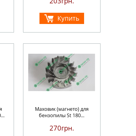
203грн.
Купить
я
Маховик (магнето) для
..
бензопилы St 180...
270грн.