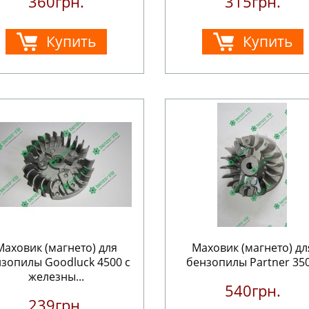
360грн.
315грн.
Купить
Купить
Маховик (магнето) для
Маховик (магнето) дл
зопилы Goodluck 4500 с
бензопилы Partner 350.
железны...
540грн.
239грн.