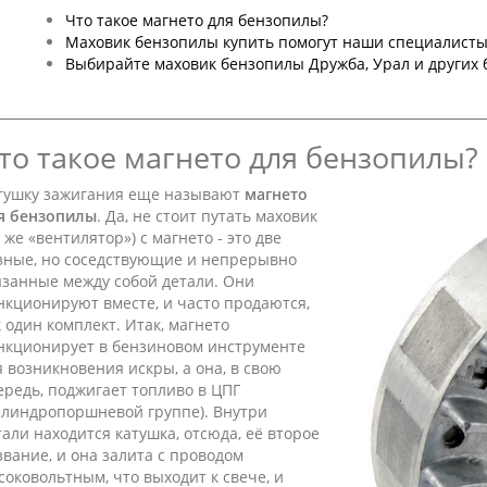
Что такое магнето для бензопилы?
Маховик бензопилы купить помогут наши специалист
Выбирайте маховик бензопилы Дружба, Урал и других 
то такое магнето для бензопилы?
тушку зажигания еще называют
магнето
я бензопилы
. Да, не стоит путать маховик
 же «вентилятор») с магнето - это две
зные, но соседствующие и непрерывно
язанные между собой детали. Они
нкционируют вместе, и часто продаются,
к один комплект. Итак, магнето
нкционирует в бензиновом инструменте
я возникновения искры, а она, в свою
ередь, поджигает топливо в ЦПГ
илиндропоршневой группе). Внутри
тали находится катушка, отсюда, её второе
звание, и она залита с проводом
соковольтным, что выходит к свече, и