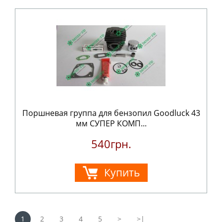
Поршневая группа для бензопил Goodluck 43
мм СУПЕР КОМП...
540грн.
Купить
1
2
3
4
5
>
>|