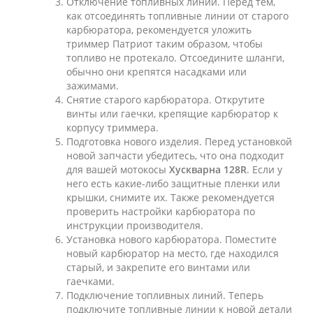
Отключение топливных линий. Перед тем,
как отсоединять топливные линии от старого
карбюратора, рекомендуется уложить
триммер Патриот таким образом, чтобы
топливо не протекало. Отсоедините шланги,
обычно они крепятся насадками или
зажимами.
Снятие старого карбюратора. Открутите
винты или гаечки, крепящие карбюратор к
корпусу триммера.
Подготовка нового изделия. Перед установкой
новой запчасти убедитесь, что она подходит
для вашей мотокосы
Хускварна 128R
. Если у
него есть какие-либо защитные пленки или
крышки, снимите их. Также рекомендуется
проверить настройки карбюратора по
инструкции производителя.
Установка нового карбюратора. Поместите
новый карбюратор на место, где находился
старый, и закрепите его винтами или
гаечками.
Подключение топливных линий. Теперь
подключите топливные линии к новой детали