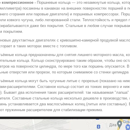
 компрессионное -
Поршневые кольца
— это незамкнутые кольца, кото
миллиметра) посажены в канавках на внешних поверхностях поршней в п
ннего сгорания или паровые двигатели) и поршневых компрессорах.
Порш
или ковкого чугуна, либо легированной стали. Теплостойкость и предел
прирабатываются даже без покрытия. Стальные в любом случае покрыва
м покрытием.
иновых двухтактных двигателях с кривошипно-камерной продувкой масл
горает в таких моторах вместе с топливом.
ъёмные кольца предназначены для снятия лишнего моторного масла, ко
ительные кольца. Кольцо сконструировано таким образом, чтобы оно о
етров на поверхности цилиндра, по мере того как поршень опускается. 
ьные отверстия или прорези, по которым снимаемое со стенки цилиндра
ъёмные кольца могут быть чугунные литые с прорезью (показано на ниж
ами-расширителями. Составное кольцо состоит из тонких верхнего и ниж
о). Бывает два исполнения таких расширителей: так называемая "лапша"
ителя. Составные стальные кольца несколько дешевле в производстве, 
шень устанавливается два маслосъёмных колец (литых или составных). 
ют пружинным расширителем для стабилизации прижима.