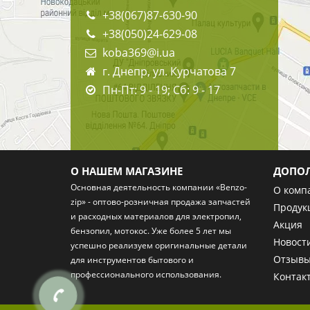
+38(067)87-630-90
+38(050)24-629-08
koba369@i.ua
г. Днепр, ул. Курчатова 7
Пн-Пт: 9 - 19; Сб: 9 - 17
О НАШЕМ МАГАЗИНЕ
ДОПО
Основная деятельность компании «Benzo-
О комп
zip» - оптово-розничная
продажа запчастей
Продук
и расходных материалов
для электропил,
Акция
бензопил, мотокос. Уже более 5 лет мы
Новост
успешно реализуем оригинальные детали
Отзыв
для инструментов бытового и
профессионального использования.
Контак