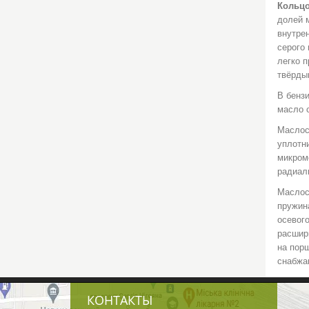
Кольцо
долей 
внутре
серого 
легко 
твёрды
В бенз
масло с
Маслос
уплотн
микром
радиал
Маслос
пружин
осевог
расшир
на пор
снабжа
КОНТАКТЫ