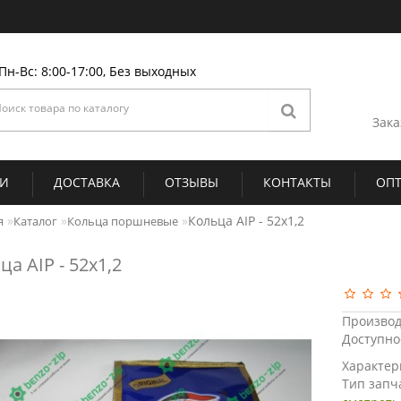
Пн-Вс: 8:00-17:00, Без выходных
Зака
ИИ
ДОСТАВКА
ОТЗЫВЫ
КОНТАКТЫ
ОП
Кольца AIP - 52х1,2
я
Каталог
Кольца поршневые
ца AIP - 52х1,2
Производ
Доступно
Характер
Тип запч