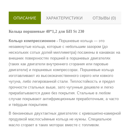
ОПИСАНИЕ
ХАРАКТЕРИСТИКИ
ОТЗЫВЫ (0)
Кольца поршневые 40*1,2 для БП St 230
Кольцо компрессионное -
Поршневые кольца
— это
незамкнутые кольца, которые с небольшим зазором (до
нескольких сотых долей миллиметра) посажены в канавках на
внешних поверхностях поршней в поршневых двигателях
(таких как двигатели внутреннего сгорания или паровые
двигатели) и поршневых компрессорах.
Поршневые кольца
изготавливают из высококачественного серого или ковкого
чугуна, либо легированной стали. Теплостойкость и предел
прочности стальных выше, зато чугунные дешевле и легко
прирабатываются даже без покрытия. Стальные в любом
случае покрывают антифрикционным преработочным, а часто
и твёрдым покрытием.
В бензиновых двухтактных двигателях с кривошипно-камерной
продувкой маслосъёмные кольца не нужны. Специальное
масло сгорает в таких моторах вместе с топливом.