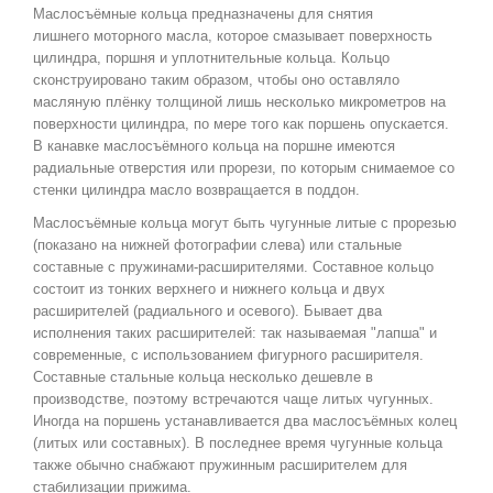
Маслосъёмные кольца предназначены для снятия
лишнего моторного масла, которое смазывает поверхность
цилиндра, поршня и уплотнительные кольца. Кольцо
сконструировано таким образом, чтобы оно оставляло
масляную плёнку толщиной лишь несколько микрометров на
поверхности цилиндра, по мере того как поршень опускается.
В канавке маслосъёмного кольца на поршне имеются
радиальные отверстия или прорези, по которым снимаемое со
стенки цилиндра масло возвращается в поддон.
Маслосъёмные кольца могут быть чугунные литые с прорезью
(показано на нижней фотографии слева) или стальные
составные с пружинами-расширителями. Составное кольцо
состоит из тонких верхнего и нижнего кольца и двух
расширителей (радиального и осевого). Бывает два
исполнения таких расширителей: так называемая "лапша" и
современные, с использованием фигурного расширителя.
Составные стальные кольца несколько дешевле в
производстве, поэтому встречаются чаще литых чугунных.
Иногда на поршень устанавливается два маслосъёмных колец
(литых или составных). В последнее время чугунные кольца
также обычно снабжают пружинным расширителем для
стабилизации прижима.