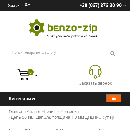
+38 (067) 876-30-90
Язык
0
Заказать звонок
Категории
Главная
Каталог
Цепи для бензопил
Цепь 50 зв., шаг 3/8, толщина 1,3 мм ДНЕПРО супер