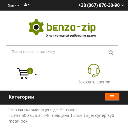
+38 (067) 876-30-90
Язык
0
Заказать звонок
Категории
Главная
Каталог
Цепи для бензопил
Цепь 50 зв., шаг 3/8, толщина 1,3 мм Linjei супер зуб
metal box