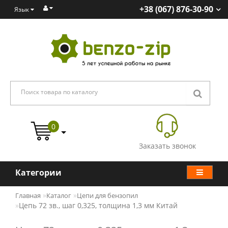
+38 (067) 876-30-90
Язык
0
Заказать звонок
Категории
Главная
Каталог
Цепи для бензопил
Цепь 72 зв., шаг 0,325, толщина 1,3 мм Китай