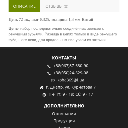
ОПИСАНИЕ
ОТЗЫВЫ (0)
Цепь 72 зв., шаг 0,325, толщина 1,3 мм Китай
Цепь-
набор последовательно соединённых звеньев с
режущими зубьями. Разница в цепях
только в виде
режущего
зуба, шаге цепи, для продольных пил углом их заточки.
КОНТАКТЫ
+38(067)87-630-90
+38(050)24-629-08
koba369@i.ua
г. Днепр, ул. Курчатова 7
Пн-Пт: 9 - 19; Сб: 9 - 17
ДОПОЛНИТЕЛЬНО
О компании
Продукция
Акция