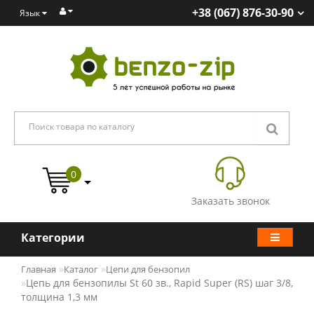
+38 (067) 876-30-90
Язык
0
Заказать звонок
Категории
Главная
Каталог
Цепи для бензопил
Цепь для бензопилы St 60 зв., Rapid Super (RS) шаг 3/8,
толщина 1,3 мм