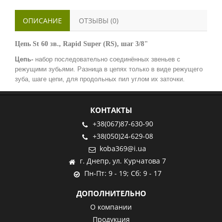
ОПИСАНИЕ
ОТЗЫВЫ (0)
Цепь St 60 зв., Rapid Super (RS), шаг 3/8"
Цепь-
набор последовательно соединённых звеньев с
режущими зубьями. Разница в цепях
только в виде
режущего
зуба, шаге цепи, для продольных пил углом их заточки.
КОНТАКТЫ
+38(067)87-630-90
+38(050)24-629-08
koba369@i.ua
г. Днепр, ул. Курчатова 7
Пн-Пт: 9 - 19; Сб: 9 - 17
ДОПОЛНИТЕЛЬНО
О компании
Продукция