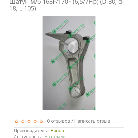
Шатун м/б 168F/170F (6,5/7Hp) (D-30, d-
18, L-105)
0 отзывов
Написать отзыв
/
Производитель:
Honda
Доступность:
На складе