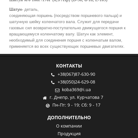
Шатун-
деталь,
соединяющая поршень (посредством поршневого пальца) и
шатунную шейку коленчатого вала. Служит для передачи
газовых сил возвратно-поступательно движущегося поршня к
вращающемуся коленчатому валу. Шатун как элемент,
необходимый для соединения поршня с коленчатым валом,
применяется во всех существующих поршневых двигателях.
КОНТАКТЫ
+38(067)87-630-90
+38(050)24-629-08
koba369@i.ua
г. Днепр, ул. Курчатова 7
Пн-Пт: 9 - 19; Сб: 9 - 17
ДОПОЛНИТЕЛЬНО
О компании
Продукция