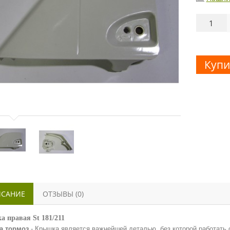
Купи
САНИЕ
ОТЗЫВЫ (0)
 правая St 181/211
а тормоз
- Крышка является важнейшей деталью, без которой работать 