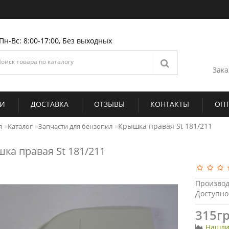
Пн-Вс: 8:00-17:00, Без выходных
Зака
ИИ
ДОСТАВКА
ОТЗЫВЫ
КОНТАКТЫ
ОП
Крышка правая St 181/211
я
Каталог
Запчасти для бензопил
ка правая St 181/211
Производ
Доступно
315гр
Нашли