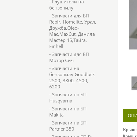
- Глушители на
бензопилу
- Запчасти для БП
Rebir, Homelite, Урал,
Дружба,Oleo-
Mac,MaxCut, Данила
Мастер 45,Тайга,
Einhell
- Запчасти для БП
Мотор Сич
- Запчасти на
бензопилу Goodluck
2500, 3800, 4500,
6200
- Запчасти на БП
Husqvarna
- Запчасти на БП
Makita
ОПИ
- Запчасти на БП
Partner 350
Крышка
- Запчасти на БП St
Крышк