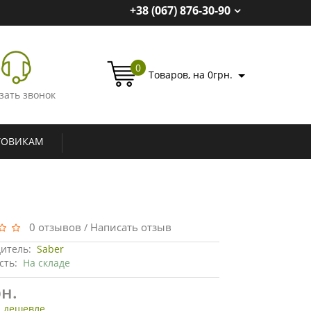
+38 (067) 876-30-90
0
Товаров, на 0грн.
зать звонок
ТОВИКАМ
0 отзывов
Написать отзыв
/
итель:
Saber
сть:
На складе
н.
 дешевле