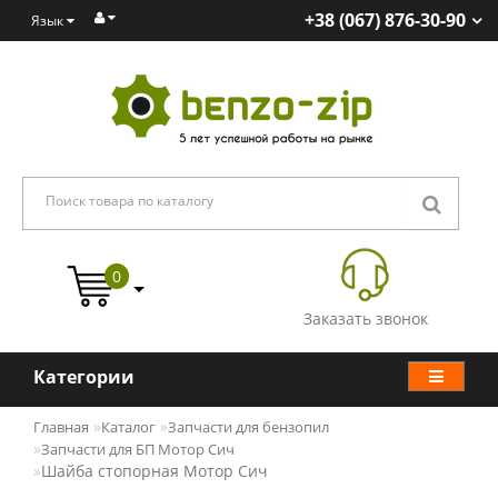
+38 (067) 876-30-90
Язык
0
Заказать звонок
Категории
Главная
Каталог
Запчасти для бензопил
Запчасти для БП Мотор Сич
Шайба стопорная Мотор Сич