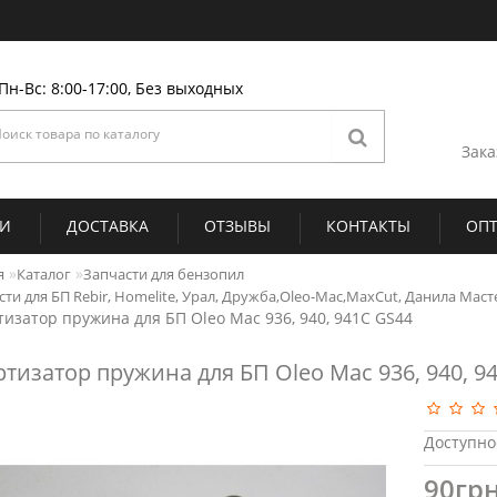
Пн-Вс: 8:00-17:00, Без выходных
Зака
ИИ
ДОСТАВКА
ОТЗЫВЫ
КОНТАКТЫ
ОП
я
Каталог
Запчасти для бензопил
ти для БП Rebir, Homelite, Урал, Дружба,Oleo-Mac,MaxCut, Данила Мастер
изатор пружина для БП Oleo Mac 936, 940, 941С GS44
тизатор пружина для БП Oleo Mac 936, 940, 9
Доступно
90грн