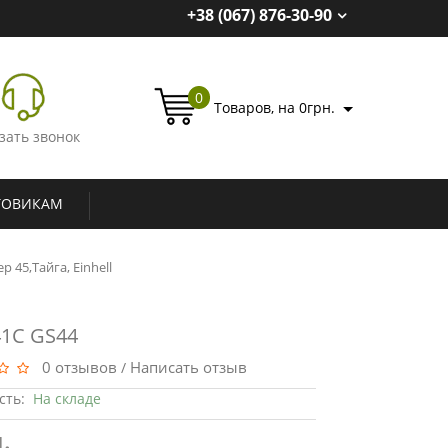
+38 (067) 876-30-90
0
Товаров, на 0грн.
зать звонок
ТОВИКАМ
 45,Тайга, Einhell
41С GS44
0 отзывов
Написать отзыв
/
сть:
На складе
.