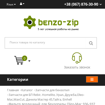
+38 (067) 876-30-90
Язык
0
Заказать звонок
Категории
Главная
Каталог
Запчасти для бензопил
Запчасти для БП Rebir, Homelite, Урал, Дружба,Oleo-
Mac,MaxCut, Данила Мастер 45,Тайга, Einhell
Фильтр воздушный для бензопилы Oleo-Mac 936-937