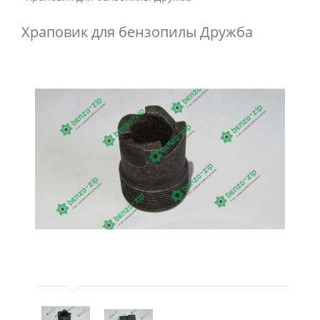
Храповик для бензопилы Дружба