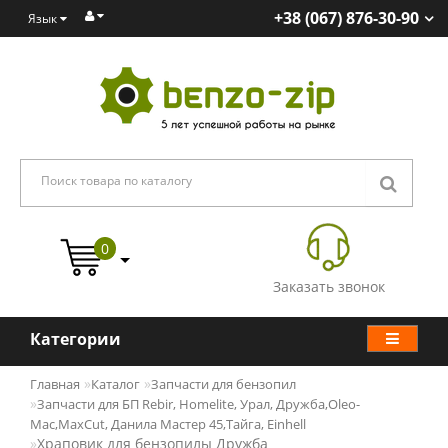
+38 (067) 876-30-90
Язык
0
Заказать звонок
Категории
Главная
Каталог
Запчасти для бензопил
Запчасти для БП Rebir, Homelite, Урал, Дружба,Oleo-
Mac,MaxCut, Данила Мастер 45,Тайга, Einhell
Храповик для бензопилы Дружба