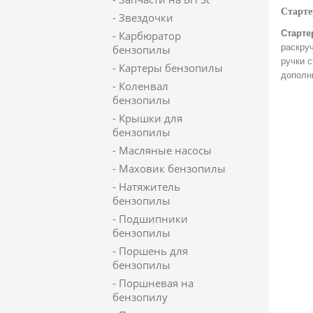
Старте
- Звездочки
Старте
- Карбюратор
раскру
бензопилы
ручки с
- Картеры бензопилы
дополн
- Коленвал
бензопилы
- Крышки для
бензопилы
- Масляные насосы
- Маховик бензопилы
- Натяжитель
бензопилы
- Подшипники
бензопилы
- Поршень для
бензопилы
- Поршневая на
бензопилу