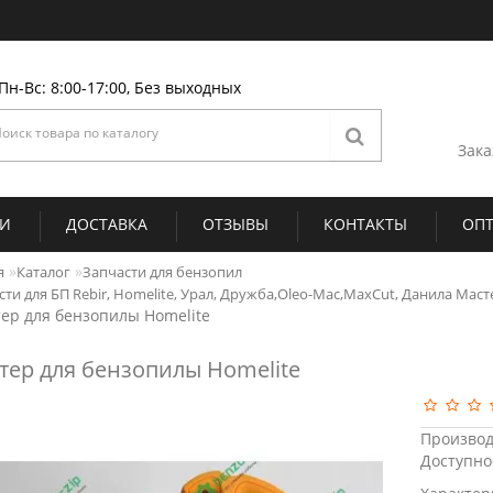
Пн-Вс: 8:00-17:00, Без выходных
Зака
ИИ
ДОСТАВКА
ОТЗЫВЫ
КОНТАКТЫ
ОП
я
Каталог
Запчасти для бензопил
ти для БП Rebir, Homelite, Урал, Дружба,Oleo-Mac,MaxCut, Данила Мастер
ер для бензопилы Homelite
тер для бензопилы Homelite
Производ
Доступно