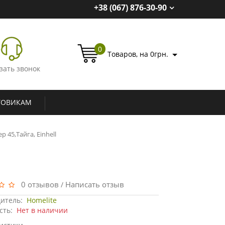
+38 (067) 876-30-90
0
Товаров, на 0грн.
зать звонок
ТОВИКАМ
 45,Тайга, Einhell
0 отзывов
Написать отзыв
/
итель:
Homelite
сть:
Нет в наличии