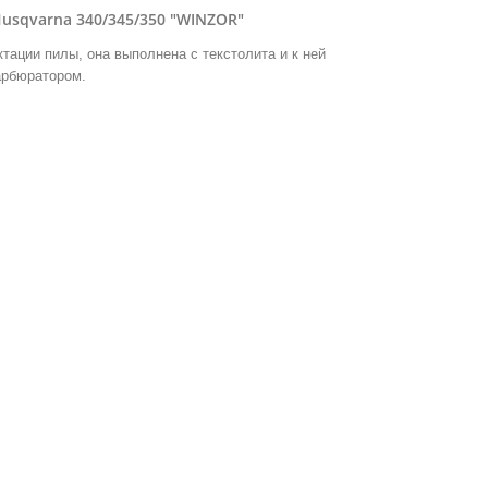
sqvarna 340/345/350 "WINZOR"
тации пилы, она выполнена с текстолита и к ней
арбюратором.