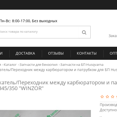
Пн-Вс: 8:00-17:00, Без выходных
Зака
ИИ
ДОСТАВКА
ОТЗЫВЫ
КОНТАКТЫ
ОП
я
Каталог
Запчасти для бензопил
Запчасти на БП Husqvarna
тель/Переходник между карбюратором и патрубком для БП Hus
атель/Переходник между карбюратором и па
345/350 "WINZOR"
Производ
Доступно