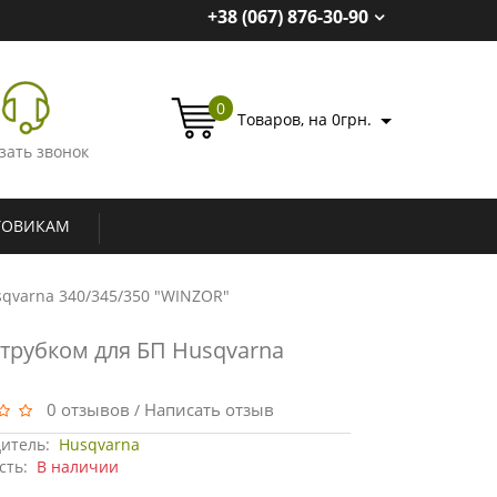
+38 (067) 876-30-90
0
Товаров, на 0грн.
зать звонок
ТОВИКАМ
qvarna 340/345/350 "WINZOR"
трубком для БП Husqvarna
0 отзывов
Написать отзыв
/
итель:
Husqvarna
сть:
В наличии