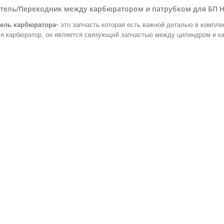
тель/Переходник между карбюратором и патрубком для БП Hu
-
ель карбюратора
это запчасть которая есть важной деталью в комплек
ся карбюратор, он является связующей запчастью между цилиндром и к