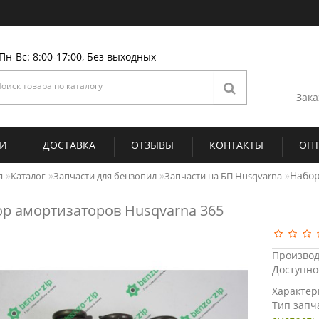
Пн-Вс: 8:00-17:00, Без выходных
Зака
ИИ
ДОСТАВКА
ОТЗЫВЫ
КОНТАКТЫ
ОП
Набор
я
Каталог
Запчасти для бензопил
Запчасти на БП Husqvarna
р амортизаторов Husqvarna 365
Производ
Доступно
Характер
Тип запч