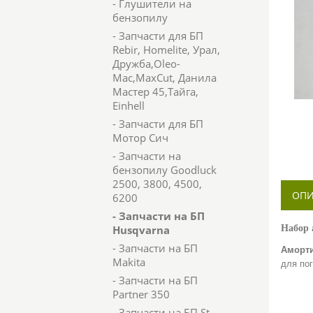
- Глушители на
бензопилу
- Запчасти для БП
Rebir, Homelite, Урал,
Дружба,Oleo-
Mac,MaxCut, Данила
Мастер 45,Тайга,
Einhell
- Запчасти для БП
Мотор Сич
- Запчасти на
бензопилу Goodluck
2500, 3800, 4500,
ОПИ
6200
- Запчасти на БП
Husqvarna
Набор 
- Запчасти на БП
Аморти
Makita
для по
- Запчасти на БП
Partner 350
- Запчасти на БП St