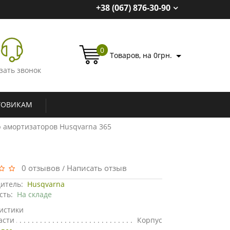
+38 (067) 876-30-90
0
Товаров, на 0грн.
зать звонок
ТОВИКАМ
 амортизаторов Husqvarna 365
0 отзывов
Написать отзыв
/
итель:
Husqvarna
сть:
На складе
истики
асти
Корпус