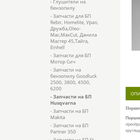
- Глушители на
бензопилу
- Запчасти для БП
Rebir, Homelite, Урал,
Дружба,Oleo-
Mac,MaxCut, Данила
Мастер 45,Тайга,
Einhell
- Запчасти для БП
Мотор Сич
- Запчасти на
бензопилу Goodluck
2500, 3800, 4500,
6200
ОПИ
- Запчасти на БП
Husqvarna
Поршен
- Запчасти на БП
Makita
Порше
преобр
- Запчасти на БП
крутящ
Partner 350
- Запчасти на БП St