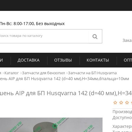
Пн-Вс: 8:00-17:00, Без выходных
Зака
ИИ
ДОСТАВКА
ОТЗЫВЫ
КОНТАКТЫ
ОП
я
Каталог
Запчасти для бензопил
Запчасти на БП Husqvarna
нь AIP для БП Husqvarna 142 (d=40 мм),H=34мм,dпальца=10мм
ень AIP для БП Husqvarna 142 (d=40 мм),H=
Производ
Доступно
Характер