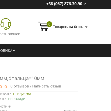
+38 (067) 876-30-90
0
Товаров, на 0грн.
зать звонок
ТОВИКАМ
34мм,dпальца=10мм
0 отзывов
Написать отзыв
/
итель:
Husqvarna
сть:
На складе
истики