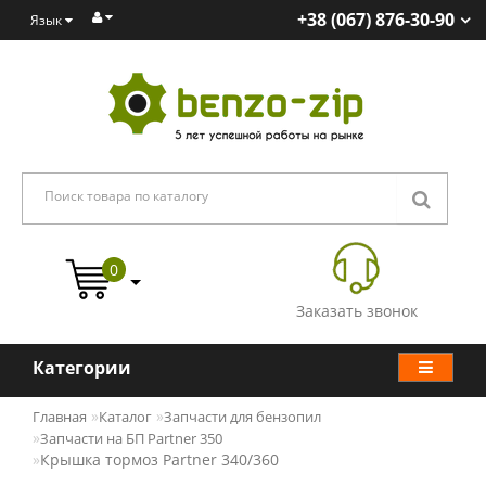
+38 (067) 876-30-90
Язык
0
Заказать звонок
Категории
Главная
Каталог
Запчасти для бензопил
Запчасти на БП Partner 350
Крышка тормоз Partner 340/360