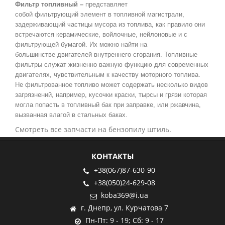
Фильтр топливный –
представляет
собой фильтрующий элемент в топливной магистрали,
задерживающий частицы мусора из топлива, как правило они
встречаются керамические, войлочные, нейлоновые и с
фильтрующей бумагой. Их можно найти на
большинстве двигателей внутреннего сгорания. Топливные
фильтры служат жизненно важную функцию для современных
двигателях, чувствительным к качеству моторного топлива.
Не фильтрованное топливо может содержать несколько видов
загрязнений, например, кусочки краски, тырсы и грязи которая
могла попасть в топливный бак при заправке, или ржавчина,
вызванная влагой в стальных баках.
Смотреть все запчасти на бензопилу штиль.
КОНТАКТЫ
+38(067)87-630-90
+38(050)24-629-08
koba369@i.ua
г. Днепр, ул. Курчатова 7
Пн-Пт: 9 - 19; Сб: 9 - 17