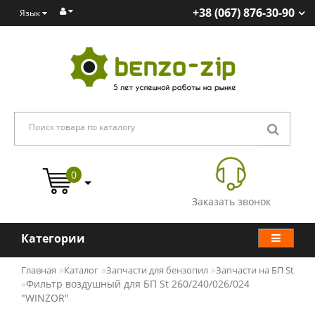
+38 (067) 876-30-90
Язык
0
Заказать звонок
Категории
Главная
Каталог
Запчасти для бензопил
Запчасти на БП St
Фильтр воздушный для БП St 260/240/026/024
"WINZOR"