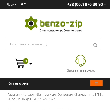
+38 (067) 876-30-90
Язык
0
Заказать звонок
Категории
Главная
Каталог
Запчасти для бензопил
Запчасти на БП St
Поршень для БП St 240/024