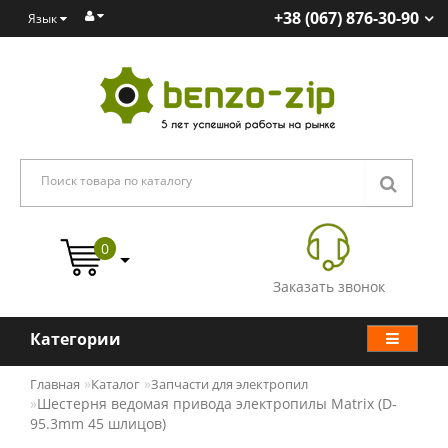
+38 (067) 876-30-90
Язык
0
Заказать звонок
Категории
Главная
Каталог
Запчасти для электропил
Шестерня ведомая привода электропилы Matrix (D-
95.3mm 45 шлицов)