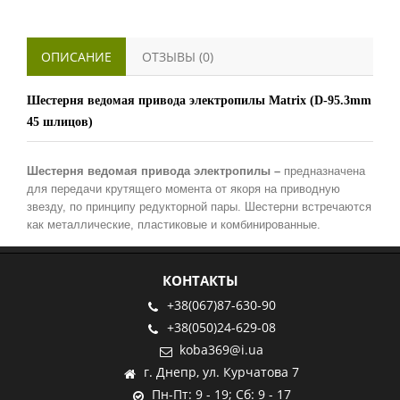
ОПИСАНИЕ
ОТЗЫВЫ (0)
Шестерня ведомая привода электропилы Matrix (D-95.3mm
45 шлицов)
Шестерня ведомая привода электропилы –
предназначена
для передачи крутящего момента от якоря на приводную
звезду, по принципу редукторной пары. Шестерни встречаются
как металлические, пластиковые и комбинированные.
КОНТАКТЫ
+38(067)87-630-90
+38(050)24-629-08
koba369@i.ua
г. Днепр, ул. Курчатова 7
Пн-Пт: 9 - 19; Сб: 9 - 17