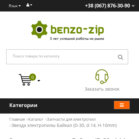
+38 (067) 876-30-90
Язык
0
Заказать звонок
Категории
Главная
Каталог
Запчасти для электропил
Звезда электропилы Байкал (D-30, d-14, H-10mm)