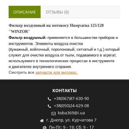
ОПИСАНИЕ
ОТЗЫВЫ (0)
Фильтр воздушный на мотокосу Husqvarna 125/128
"WINZOR"
Фильтр воздушный-
применяется в большинстве приборов и
инструментов. Элементы воздуха очистки
(бумажный, войлочный, поролоновый, сетчатый и т.д.) который
служит для очистки воздуха от пыли, подаваемого в агрегат,
используемого в технологических процессах в инструменте
и двигателях внутреннего сгорания.
Смотреть все
запчасти для мотокос.
КОНТАКТЫ
+38(067)87-630-90
+38(050)24-629-08
koba369@i.ua
г. Днепр, ул. Курчатова 7
Пн-Пт: 9 - 19; Сб: 9 - 17