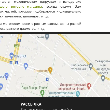
аются механическим нагрузкам и вследствие
шего интернет-магазина
, всегда окажут Вам
х частей, которые подбираются индивидуально
и зажигания, цилиндры, и т.д.
и мотокосам: цепи с разным шагом, шины разной
еска разного диаметра и т.д.
РАССЫЛКА
Будьте в курсе наших акций и