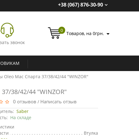
+38 (067) 876-30-90
0
Товаров, на 0грн.
зать звонок
ТОВИКАМ
 Oleo Mac Спарта 37/38/42/44 "WINZOR"
 37/38/42/44 "WINZOR"
0 отзывов
Написать отзыв
/
итель:
Saber
сть:
На складе
истики
асти
Втулка