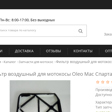
Пн-Вс: 8:00-17:00, Без выходных
Зака
ИИ
ДОСТАВКА
ОТЗЫВЫ
КОНТАКТЫ
ОП
Фильтр воздушный для мотокосы
я
Каталог
Запчасти для мотокос
тр воздушный для мотокосы Oleo Mac Спарта
Производ
Доступно
Характер
Тип запч