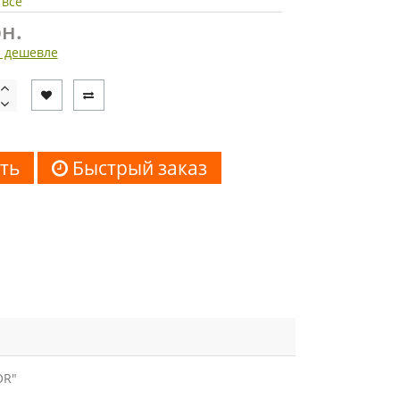
 все
н.
 дешевле
ть
Быстрый заказ
OR"