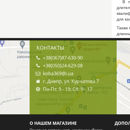
В про
длите
квали
для ка
Также 
длинны
КОНТАКТЫ
+38(067)87-630-90
+38(050)24-629-08
koba369@i.ua
г. Днепр, ул. Курчатова 7
Пн-Пт: 9 - 19; Сб: 9 - 17
О НАШЕМ МАГАЗИНЕ
ДОПО
Основная деятельность компании «Benzo-