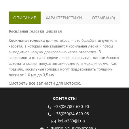
ОПИСАНИЕ
ХАРАКТЕРИСТИКИ
ОТЗЫВЫ (0)
Косильная головка дешевая
Косильная головка
для мотокосы – это барабан, шпуля или
кассета, в который наматывается косильная леска и потом
выводиться наружу дозированно через отверстия. В
зависимости от типа подачи лески, косильные головки бывают
автоматические, полуавтоматические или механические. Как
правило, косильные головки могут поддерживать толщину
лески от 1.6 мм до 3,5 мм.
Смотреть все запчасти для мотокос.
КОНТАКТЫ
+38(067)87-630-90
+38(050)24-629-08
koba369@i.ua
г. Днепр, ул. Курчатова 7