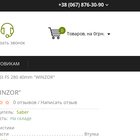
+38 (067) 876-30-90
0
Товаров, на 0грн.
зать звонок
ТОВИКАМ
St FS 280 40mm "WINZOR"
WINZOR"
0 отзывов
Написать отзыв
/
итель:
Saber
сть:
На складе
истики
асти
Втулка