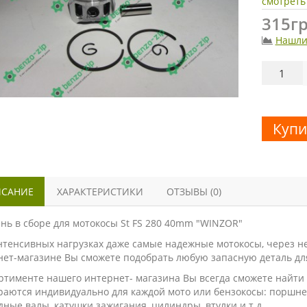
смотреть
315гр
Нашли
Купи
САНИЕ
ХАРАКТЕРИСТИКИ
ОТЗЫВЫ (0)
нь в сборе для мотокосы St FS 280 40mm "WINZOR"
нтенсивных нагрузках даже самые надежные мотокосы, через н
нет-магазине Вы сможете подобрать любую запасную деталь дл
ортименте нашего интернет- магазина Вы всегда сможете найт
аются индивидуально для каждой мото или бензокосы: поршнев
ные валы, катушки зажигания, цилиндры, втулки и т.д.