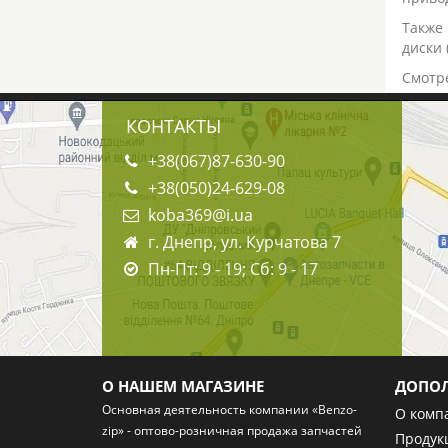
Также
диски 
Смотре
КОНТАКТЫ
+38(067)87-630-90
+38(050)24-629-08
koba369@i.ua
г. Днепр, ул. Курчатова 7
Пн-Пт: 9 - 19; Сб: 9 - 17
О НАШЕМ МАГАЗИНЕ
ДОПО
Основная деятельность компании «Benzo-
О комп
zip» - оптово-розничная
продажа запчастей
Продук