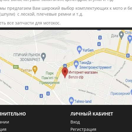
 мы предлагаем Вам широкий выбор комплектующих к мото и бен
(шпули) с леской, плечевые ремни и т.д.
ть все запчасти для мотокос.
ЛНИТЕЛЬНО
ЛИЧНЫЙ КАБИНЕТ
ании
Вход
ция
Регистрация