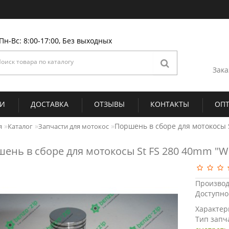
Пн-Вс: 8:00-17:00, Без выходных
Зака
ИИ
ДОСТАВКА
ОТЗЫВЫ
КОНТАКТЫ
ОП
Поршень в сборе для мотокосы 
я
Каталог
Запчасти для мотокос
ень в сборе для мотокосы St FS 280 40mm "
Производ
Доступно
Характер
Тип запч