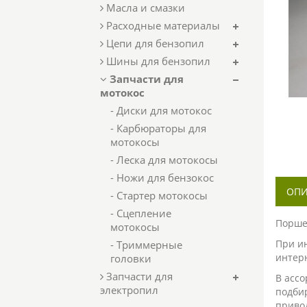
Масла и смазки
Расходные материалы
Цепи для бензопил
Шины для бензопил
Запчасти для
мотокос
- Диски для мотокос
- Карбюраторы для
мотокосы
- Леска для мотокосы
- Ножи для бензокос
ОПИ
- Стартер мотокосы
- Сцепление
Порше
мотокосы
При и
- Триммерные
интер
головки
Запчасти для
В асс
электропил
подбир
привод