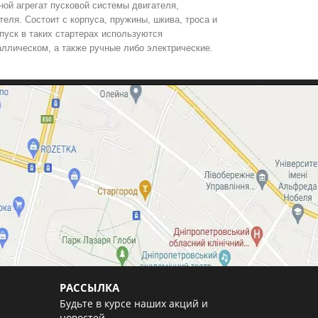
ной агрегат пусковой системы двигателя,
еля. Состоит с корпуса, пружины, шкива, троса и
 пуск в таких стартерах используются
ллическом, а также ручные либо электрические.
РАССЫЛКА
Будьте в курсе наших акций и
новостей