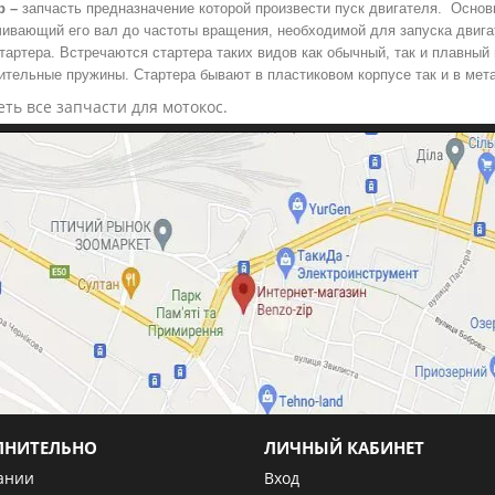
р –
запчасть предназначение которой произвести пуск двигателя. Основ
чивающий его вал до частоты вращения, необходимой для запуска двигат
тартера. Встречаются стартера таких видов как обычный, так и плавный
ительные пружины. Стартера бывают в пластиковом корпусе так и в мета
ть все запчасти для мотокос.
ЛНИТЕЛЬНО
ЛИЧНЫЙ КАБИНЕТ
ании
Вход