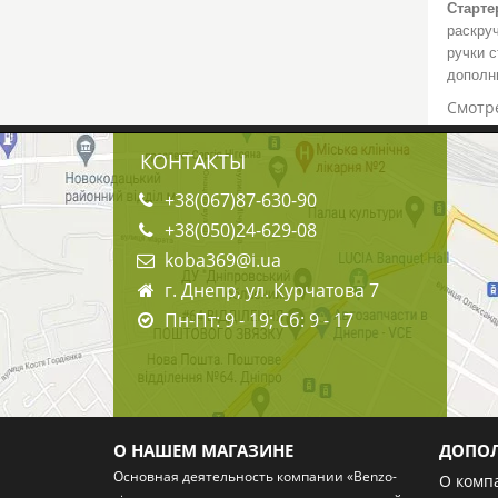
Старте
раскру
ручки с
дополн
Смотре
КОНТАКТЫ
+38(067)87-630-90
+38(050)24-629-08
koba369@i.ua
г. Днепр, ул. Курчатова 7
Пн-Пт: 9 - 19; Сб: 9 - 17
О НАШЕМ МАГАЗИНЕ
ДОПО
Основная деятельность компании «Benzo-
О комп