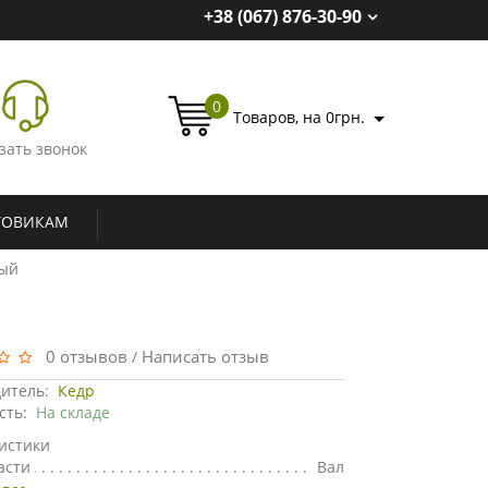
+38 (067) 876-30-90
0
Товаров, на 0грн.
зать звонок
ТОВИКАМ
ный
0 отзывов
Написать отзыв
/
итель:
Кедр
сть:
На складе
истики
асти
Вал