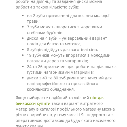
роботи на ділянці та завдання диски можна
вибрати з такою кількістю зубів:
на 2 зуби призначені для косіння молодої
трави;
3 зуби можуть впоратися з жорсткими
стеблами бур'янів;
диски на 4 зуби – універсальний варіант
ножів для бензо та мотокос;
8 зубців підійдуть для заготівлі сіна;
19 зубчиків можуть впоратися з молодими
пагонами дерев та чагарників;
24 та 26 призначені для роботи на ділянках з
густими чагарниками чагарників;
диски з 40 та 80 зубцями призначений для
напівпрофесійного та професійного
косильного обладнання.
Якщо вибираєте надійний та якісний
ніж для
бензокоси купити
такий варіант витратного
матеріалу в каталозі профільного магазину можна
різних виробників, у тому числі і St, недорого та з
оперативною доставкою до будь-якого населеного
пункту країни.