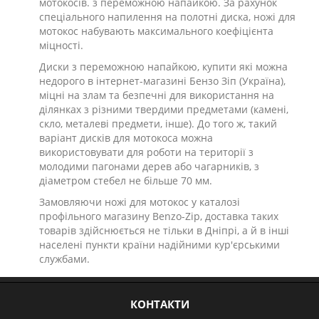
мотокосів. з переможною напайкою. За рахунок
спеціального напилення на полотні диска, ножі для
мотокос набувають максимального коефіцієнта
міцності.
Диски з переможною напайкою, купити які можна
недорого в інтернет-магазині Бензо Зіп (Україна),
міцні на злам та безпечні для використання на
ділянках з різними твердими предметами (камені,
скло, металеві предмети, інше). До того ж, такий
варіант дисків для мотокоса можна
використовувати для роботи на території з
молодими пагонами дерев або чагарників, з
діаметром стебел не більше 70 мм.
Замовляючи ножі для мотокос у каталозі
профільного магазину Benzo-Zip, доставка таких
товарів здійснюється не тільки в Дніпрі, а й в інші
населені пункти країни надійними кур'єрськими
службами.
КОНТАКТИ