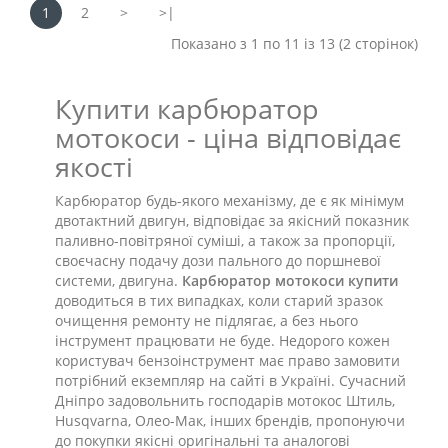
1
2
>
>|
Показано з 1 по 11 із 13 (2 сторінок)
Купити карбюратор
мотокоси - ціна відповідає
якості
Карбюратор будь-якого механізму, де є як мінімум
двотактний двигун, відповідає за якісний показник
паливно-повітряної суміші, а також за пропорції,
своєчасну подачу дози пального до поршневої
системи, двигуна.
Карбюратор мотокоси купити
доводиться в тих випадках, коли старий зразок
очищення ремонту не підлягає, а без нього
інструмент працювати не буде. Недорого кожен
користувач бензоінструмент має право замовити
потрібний екземпляр на сайті в Україні. Сучасний
Дніпро задовольнить господарів мотокос Штиль,
Husqvarna, Олео-Мак, інших брендів, пропонуючи
до покупки якісні оригінальні та аналогові