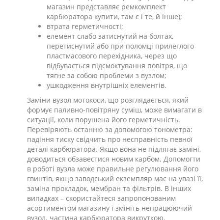
магазин представляє ремкомплект
карбюратора купити, там є і те, й інше);
втрата герметичності;
елемент слабо затиснутий на болтах,
перетиснутий або при поломці прилеглого
пластмасового перехідника, через що
відбувається підсмоктування повітря, що
тягне за собою проблеми з вузлом;
ушкодження внутрішніх елементів.
Заміни вузол мотокоси, що розглядається, який
формує паливно-повітряну суміш, може вимагати в
ситуації, коли порушена його герметичність.
Перевіряють останню за допомогою тонометра:
падіння тиску свідчить про несправність певної
деталі карбюратора. Якщо вона не підлягає заміні,
доводиться обзавестися новим карбом. Допомогти
в роботі вузла може правильне регулювання його
гвинтів, якщо заводський екземпляр має на увазі її,
заміна прокладок, мембран та фільтрів. В інших
випадках – скористайтеся запропонованим
асортиментом магазину і змініть непрацюючий
вузол. частина карбюратора викруткою.