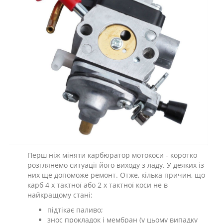
Перш ніж міняти карбюратор мотокоси - коротко
розглянемо ситуації його виходу з ладу. У деяких із
них ще допоможе ремонт. Отже, кілька причин, що
карб 4 х тактної або 2 х тактної коси не в
найкращому стані:
підтікає паливо;
знос прокладок і мембран (у цьому випадку