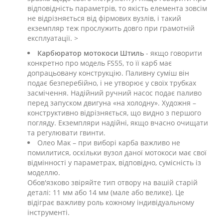
відповідність параметрів, то якість елемента зовсім
не відрізняється від фірмових вузлів, і такий
екземпляр теж прослужить довго при грамотній
експлуатації. >
Карбюратор мотокоси Штиль
- якщо говорити
конкретно про модель FS55, то її карб має
допрацьовану конструкцію. Паливну суміш він
подає безперебійно, і не утворює у своїх трубках
засмічення. Надійний ручний насос подає паливо
перед запуском двигуна «на холодну». Художня –
конструктивно відрізняється, що видно з першого
погляду. Екземпляри надійні, якщо вчасно очищати
та регулювати гвинти.
Олео Мак – при виборі карба важливо не
помилитися, оскільки вузол даної мотокоси має свої
відмінності у параметрах, відповідно, сумісність із
моделлю.
Обов'язково звіряйте тип отвору на вашій старій
деталі: 11 мм або 14 мм (мале або велике). Це
відіграє важливу роль кожному індивідуальному
інструменті.