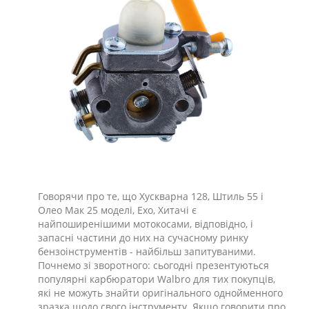
Говорячи про те, що Хускварна 128, Штиль 55 і
Олео Мак 25 моделі, Ехо, Хитачі є
найпоширенішими мотокосами, відповідно, і
запасні частини до них на сучасному ринку
бензоінструментів - найбільш запитуваними.
Почнемо зі зворотного: сьогодні презентуються
популярні карбюратори Walbro для тих покупців,
які не можуть знайти оригінального однойменного
зразка щодо свого інструменту. Якщо говорити про