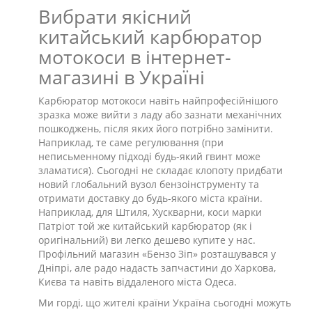
Вибрати якісний
китайський карбюратор
мотокоси в інтернет-
магазині в Україні
Карбюратор мотокоси навіть найпрофесійнішого
зразка може вийти з ладу або зазнати механічних
пошкоджень, після яких його потрібно замінити.
Наприклад, те саме регулювання (при
неписьменному підході будь-який гвинт може
зламатися). Сьогодні не складає клопоту придбати
новий глобальний вузол бензоінструменту та
отримати доставку до будь-якого міста країни.
Наприклад, для Штиля, Хускварни, коси марки
Патріот той же китайський карбюратор (як і
оригінальний) ви легко дешево купите у нас.
Профільний магазин «Бензо Зіп» розташувався у
Дніпрі, але радо надасть запчастини до Харкова,
Києва та навіть віддаленого міста Одеса.
Ми горді, що жителі країни Україна сьогодні можуть