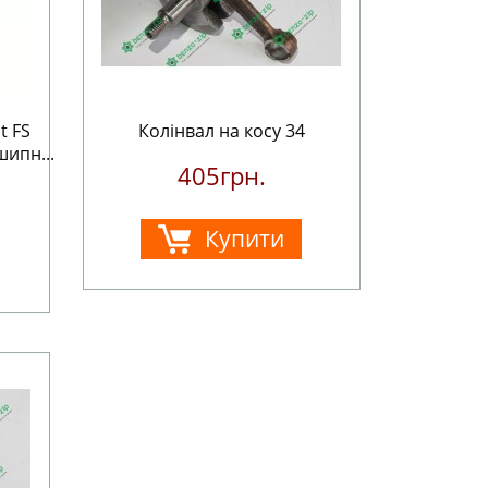
t FS
Колінвал на косу 34
ипн...
405грн.
Купити