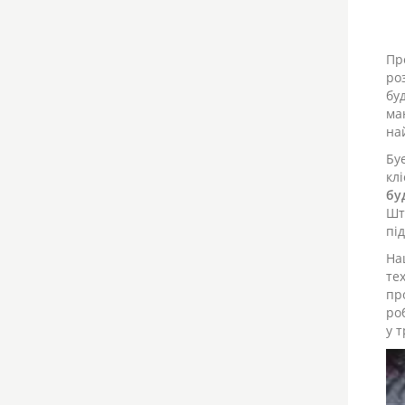
Пр
ро
бу
ма
на
Бу
кл
бу
Шт
пі
На
те
пр
ро
у 