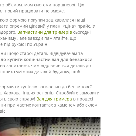
ся з об'ємом. мом системи поршневої. Цю
вал новий працювати не зможе.
Такою формою покупки зацікавилися наші
вати окремий цікавий у плані «ціна» прайс. У
едорого.
Запчастини для тримерів
сьогодні
ханізму , але завжди пам'ятайте, що
е під рукою! по Україні
ни щодо старої деталі. Відвідувачам та
ало купити колінчастий вал для бензокоси
 на запитання, чим відрізняється деталь до
 інших суміжних деталей будинку, щоб
формляти купівлю запчастин до бензинової
, Харкова, інших регіонів. Спробуйте замовити
ають свою справу!
Вал для тримера
в процесі
іни при частих контактах з каменем або склом
віс.