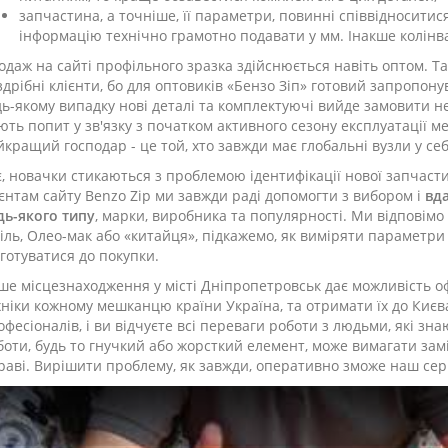
запчастина, а точніше, її параметри, повинні співвідносити
інформацію технічно грамотно подавати у мм. Інакше колін
одаж на сайті профільного зразка здійснюється навіть оптом. 
здрібні клієнти, бо для оптовиків «Бензо Зіп» готовий запропону
дь-якому випадку нові деталі та комплектуючі вийде замовити н
ють попит у зв'язку з початком активного сезону експлуатації ме
йкращий господар - це той, хто завжди має глобальні вузли у себ
є, новачки стикаються з проблемою ідентифікації нової запчасти
ієнтам сайту Benzo Zip ми завжди раді допомогти з вибором і
вд
дь-якого типу
, марки, виробника та популярності. Ми відповімо
іль, Олео-мак або «китайця», підкажемо, як виміряти параметри
дготуватися до покупки.
ше місцезнаходження у місті Дніпропетровськ дає можливість о
хніки кожному мешканцю країни Україна, та отримати їх до Києва
офесіоналів, і ви відчуєте всі переваги роботи з людьми, які зн
боти, будь то гнучкий або жорсткий елемент, може вимагати зам
траві. Вирішити проблему, як завжди, оперативно зможе наш сер