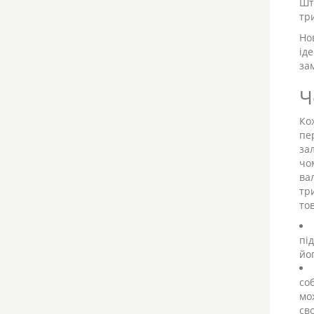
Шт
тр
Но
ід
за
Ч
Ко
пе
за
чо
ва
тр
то
пі
йо
со
мо
св