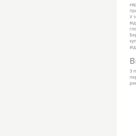
євр
пр
У 
ві
гл
Бе
ку
ві
В
З 
пе
ре