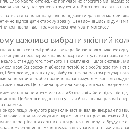
иля, Олео-мак та китайських популярних агрегатів ми надамо ва
имера коштує у нас дешево, тому купити його поспішають оптови
ва запчастина повинна ідеально підходити до вашої моторизова
ентично відповідати старому зразку. Ознайомившись із думками 
міни колінвала і далі грамотно експлуатувати мотокосу.
ому важливо вибрати якісний кол
жна деталь в системі роботи тримера бензинового виконує одну а
реглянувши весь перелік нашого асортименту, важко назвати хоч
лежало б стан другого, третього, і в комплексі – цілої системи. 
му колінвал бензокоси підбирати потрібно з особливою точністю 
ла, і безпосередньо, шатуна, відбувається за фактом регулярного
имера перепочити, або постійно навантажуєте механізм складни
встими гілками. Це головна причина вибору міцного і надійного
Використання поганого мастила або взагалі – його відсутність, 
дшипник. Це безпосередньо стосується й колінвала: разом із пер
го поломки.
Прикро, якщо минулого разу колінчастий вал ви вибрали правил
бі за золоте правило: «Купити варто лише на профільному сайті, 
жливе перегрівання сальників, потрапляння пилу та бруду не 
оєчасному очищенні). Акцентуємо вашу увагу, що тільки у нас з