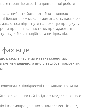
маєте гарантію якості та довговічної роботи
енвала, вибрати його потрібно з повною
вачі бензиновим механізмом знають, наскільки
намагаються відтягнути на роки цю процедуру.
ворячи про інші запчастини, пригадаємо, що
у – куди більш надійно та вигідно, ніж
 фахівців
, що разом з частими навантаженнями,
си купити дешево
, а вибір ваш був грамотним,
ам:
 коленвал, співвіднесені правильно, то ви на
йте вал колінчастий і згідно з моделлю вашого
ніх і взаємопрацюючих з ним елементів - під