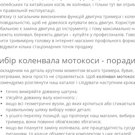
опейських та китайських косів, як колінвал, і тільки тут ви отри
и правильній експлуатації.
зв'язку із загальним виконанням функцій двигуна тримера і кол
дповідальністю, щоб не довелося купувати весь двигун. Користу
обальною є заміна двигуна до інструменту, і тому максимально 
режіть колінвал, бережіть двигун – купуйте у професіоналів. Го
пити тривимірну головку в інтернет-магазині профільного формат
двідувати кілька стаціонарних точок продажу
ибір коленвала мотокоси - поради
покладеним на деталь крутним моментом всього тримера, буває
регрівами, вона просто не справляється. Щоб
колінвал мотоко
комендуємо розглянути наш каталог і слідувати наступним крок
точно виміряйте довжину шатуна;
з'ясуйте довжину валу конічного; ;
якщо всі геометричні вузли, до яких кріпиться або стикається
правильному шляху вибору нової деталі;
з усього переліку позицій, що пропонує наш магазин, вибира
тримера, вони повинні обов'язково збігатися;
якщо ви плануєте заміну колінвала, але працездатність сусід
питанням, то краще обзавестися комплектом з цих деталей;