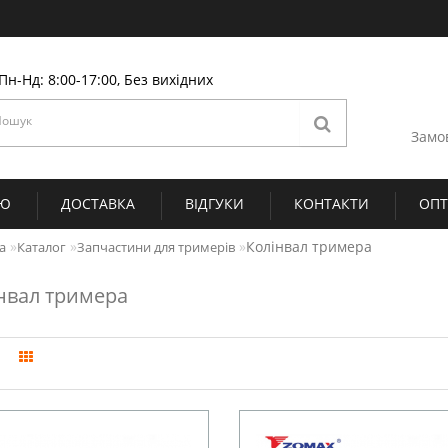
Пн-Нд: 8:00-17:00, Без вихідних
Замо
ІЮ
ДОСТАВКА
ВІДГУКИ
КОНТАКТИ
ОП
Колінвал тримера
а
Каталог
Запчастини для тримерів
нвал тримера