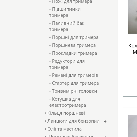
- Ножі для тримера
- Підшипники
тримера
- Паливний бак
тримера
- Поршні для тримера
- Поршнева тримера
Кол
M
- Прокладки тримера
- Редуктори для
тримера
- Ремені для тримерів
- Стартер для тримера
- Тривимірні головки
- Котушка для
електротримера
Кільця поршневі
Ланцюги для бензопил
Олії та мастила
Шини для бензопил