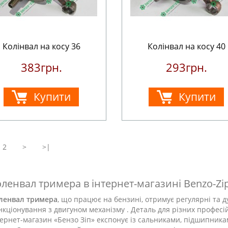
Колінвал на косу 36
Колінвал на косу 40
383грн.
293грн.
Купити
Купити
2
>
>|
ленвал тримера в інтернет-магазині Benzo-Zi
ленвал тримера
, що працює на бензині, отримує регулярні та 
нкціонування з двигуном механізму . Деталь для різних профес
тернет-магазин «Бензо Зіп» експонує із сальниками, підшипника