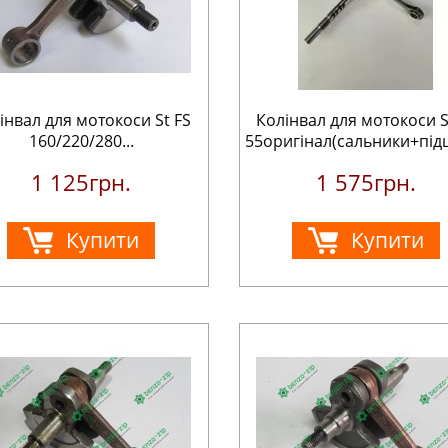
інвал для мотокоси St FS
Колінвал для мотокоси S
160/220/280...
55оригінал(сальники+підш
1 125грн.
1 575грн.
Купити
Купити