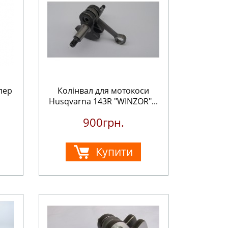
упер
Колінвал для мотокоси
Husqvarna 143R "WINZOR"...
900грн.
Купити