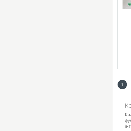
1
Ко
Ко
фу
ін