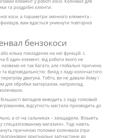
гомий елемент у роботі коси. Колінвал для
ки та роздрібні клієнти.
ної коси, а параметри змінного елемента -
фахівців, вам вдасться уникнути повторної
енвал бензокоси
бо кілька покладених на неї функцій. І,
а б один елемент, від роботи якого не
Ми назвемо не так багато, але глобальні причини,
та відповідальністю: Вихід з ладу колінчастого
 перегріву двигуна. Тобто, ви не давали йому і
м для обробки матеріалом, наприклад,
 коленвала.
у більшості випадків виводить з ладу голковий
егріванням, відсутність мастила призводить до
ьно, а от на сальниках – заощадили. Візьміть
у спеціалізованому магазині». Тоді навіть
стануть причиною поломки коленвала (при
апропоновані оригінальні запчастини до