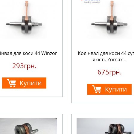
інвал для коси 44 Winzor
Колінвал для коси 44 с
якість Zomax...
293грн.
675грн.
Купити
Купити