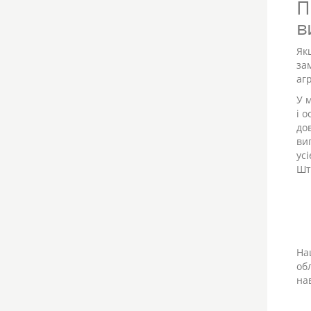
П
в
Як
за
аг
У 
і 
до
ви
ус
Шт
На
об
на