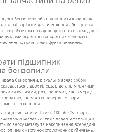
ші запчастини на benzo-
анцюга бензопили або підшипники коленвала.
 каталозі варіанти для зчеплення або зірочки
ані виробником на відповідність та взаємодію з
ми вузлами агрегатів конкретних моделей і
новлення їх початкових функціональних
брати підшипник
ла бензопили
інвала бензопили
, візуально являє собою
складається з двох кілець, відстань між якими
ликими кульками, розділеними у свою чергу
городкою, що має на поверхні отвори
діаметр тіл кочення.
луатації бензопили Штиль 180 або Хускварна
 коленвала зазнає сильних навантажень, що з
ть до зносу металу та накопичення всередині
кроскопічних частинок структурних руйнувань.