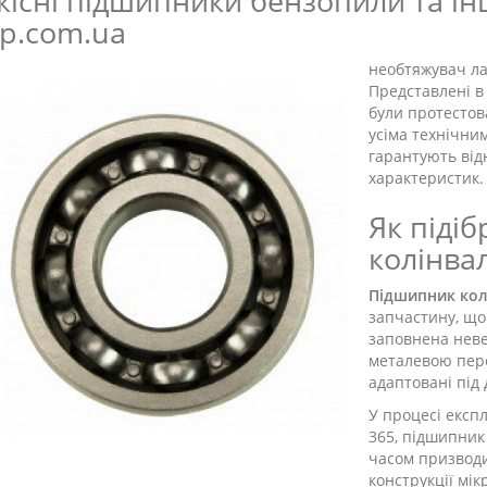
кісні підшипники бензопили та ін
ip.com.ua
необтяжувач л
Представлені в
були протестов
усіма технічни
гарантують від
характеристик.
Як піді
колінва
Підшипник кол
запчастину, що 
заповнена неве
металевою пере
адаптовані під 
У процесі експ
365, підшипник
часом призводи
конструкції мі