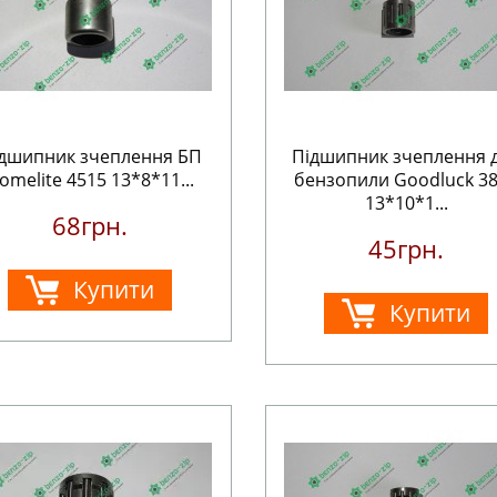
дшипник зчеплення БП
Підшипник зчеплення 
omelite 4515 13*8*11...
бензопили Goodluck 3
13*10*1...
68грн.
45грн.
Купити
Купити