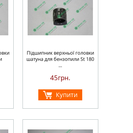
овки
Підшипник верхньої головки
и
шатуна для бензопили St 180
...
45грн.
Купити