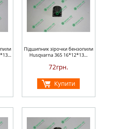
опили
Підшипник зірочки бензопили
13...
Husqvarna 365 16*12*13...
72грн.
Купити