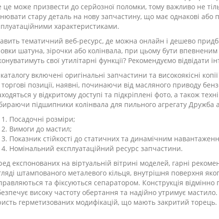
е це може призвести до серйозної поломки, тому важливо не тіл
інювати стару деталь на нову запчастину, що має однакові або 
сплуатаційними характеристиками.
кавить тематичний веб-ресурс, де можна онлайн і дешево придб
ловки шатуна, зірочки або колінвала, при цьому бути впевненим
конуватимуть свої утилітарні функції? Рекомендуємо відвідати ін
 каталогу включені оригінальні запчастини та високоякісні копі
і торгові позиції, наявні, починаючи від масляного приводу бе
аходяться у відкритому доступі та підкріплені фото, а також тех
бираючи підшипники колінвала для пильного агрегату Дружба а
Посадочні розміри;
Вимоги до мастил;
Показник стійкості до статичних та динамічним навантажен
Номінальний експлуатаційний ресурс запчастини.
ред експонованих на віртуальній вітрині моделей, гарні рекомен
гляді штампованого металевого кільця, внутрішня поверхня яко
правляються та фіксуються сепаратором. Конструкція відмінно 
безпечує високу частоту обертання та надійно утримує мастило
ристь герметизованих модифікацій, що мають закритий торець.