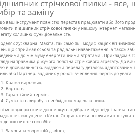
ідшипник стрічкової пилки - все,
ибір та заміну
що ваш інструмент повністю перестав працювати або його прод
мовити
підшипник стрічкової пилки
у нашому інтернет-магазин
регату колишню функціональність.
моделях Хускварна, Макіта, так само як і модифікаціях вітчизня
осей, що сприймає осьові та радіальні навантаження, а також з
веденими до мінімуму енергетичними втратами . Прикладом є г
гляді направника ріжучого полотна стрічкового агрегату. До ви
ією відповідальністю, віддаючи перевагу деталям, адаптованим
иль або Партнер. задіяних у роботі зчеплення, беріть до уваги:
Країна виробник;
Вартість;
Гарантійний термін;
Сумісність виробу з необхідною моделлю пили.
ші менеджери охоче допоможуть підібрати відповідні запчасти
ладнання, випущене в Китаї. Скористатися послугами консульта
ведених нижче способів:
Замовити зворотній дзвінок;