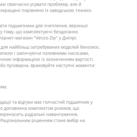
ьки своєчасно усувати проблему, але й
покращені порівняно із заводською техніко-
ати підшипники для зчеплення, верхньої
 у тому, що комплектуючі бездоганно
тернет-магазин "Venzo-Zip" у Дніпрі.
ї для найбільш затребуваних моделей бензокос.
нзопили і закінчуючи паливними насосами,
нічною інформацією із зазначенням вартості.
бо Хускварна, враховуйте наступні моменти:
ням;
дації та відгуки має голчастий підшипник у
го доповнена комплектом роликів, що
переносить радіальні навантаження,
. Раціональним рішенням стане вибір на