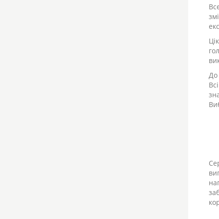
Вс
зм
ек
Ці
го
ви
До
Вс
зн
Ви
Се
ви
на
за
ко