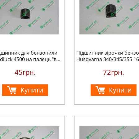
дшипник для бензопили
Підшипник зірочки бенз
luck 4500 на палець "в...
Husqvarna 340/345/355 16*
45грн.
72грн.
Купити
Купити