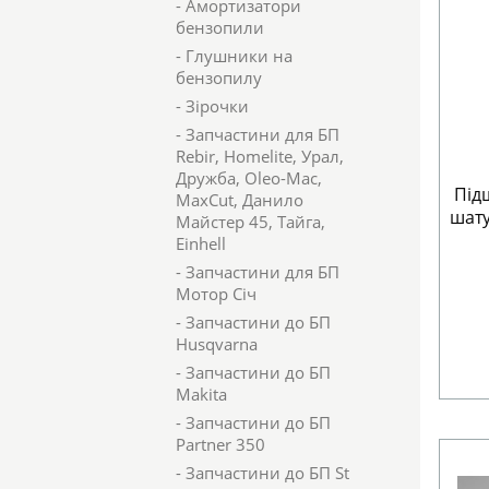
- Амортизатори
бензопили
- Глушники на
бензопилу
- Зірочки
- Запчастини для БП
Rebir, Homelite, Урал,
Дружба, Oleo-Mac,
Під
MaxCut, Данило
шат
Майстер 45, Тайга,
Einhell
- Запчастини для БП
Мотор Січ
- Запчастини до БП
Husqvarna
- Запчастини до БП
Makita
- Запчастини до БП
Partner 350
- Запчастини до БП St