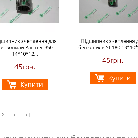
дшипник зчеплення для
Підшипник зчеплення 
бензопили Partner 350
бензопили St 180 13*10*1
14*10*12...
45грн.
45грн.
Купити
Купити
2
>
>|