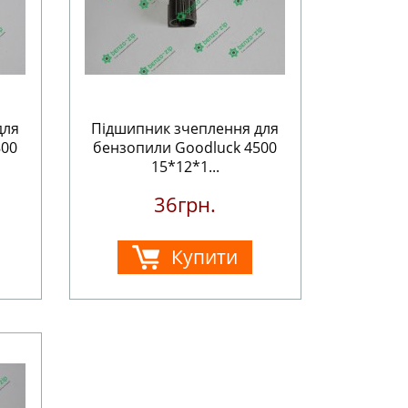
для
Підшипник зчеплення для
800
бензопили Goodluck 4500
15*12*1...
36грн.
Купити