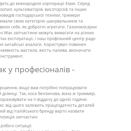
дить до міжнародної корпорації Емак. Серед
зопил, культиваторів, висоторізів та інших
новидів господарської техніки, тримери
имали свою категорію шанувальників та
вили себе, як добротні агрегати. Газонокосарки
о Мак запчастини можуть вимагати на різних
пах експлуатації, і наш профільний центр радо
дні китайські аналоги. Користувач повинен
аявність мастила, якість палива, визначати
інструмент.
 у професіоналів -
 рішення, якщо вам потрібно попрацювати
 ділянці. Так, коса бензинова, вона ж триммер,
раховувати на її віддачу до однієї години.
о: від цього залежить працездатність деталей
ей від італійського бренду варто назвати
спозиція запчастин:
 робочі ситуації.