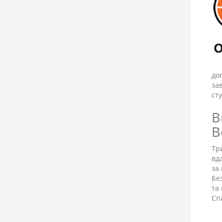
до
за
ст
В
B
Тр
вд
за
Бе
та
Сп