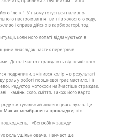
 значить, проблеми з глушником – його
ого "легкі". У ньому готується паливно-
льного настроювання гвинтів холостого ходу,
ливо і справа дійсно в карбюраторі, тоді
туації, коли його лопаті відламуються в
іщини внаслідок частих перегрівів
ми. Деталі часто страждають від неякісного
ся подряпини, змінився колір – в результаті
у роль у роботі поршневої грає мастило, і її
невої. Редуктор мотокоси найчастіше страждає,
і - камінь, скло, сміття. Також його варто
роду «рятувальний жилет» цього вузла. Це
о Мак як мембрани та прокладки
, ніж
х пошкоджень, і «БензоЗіп» завжди
онує роль ущільнювача. Найчастіше