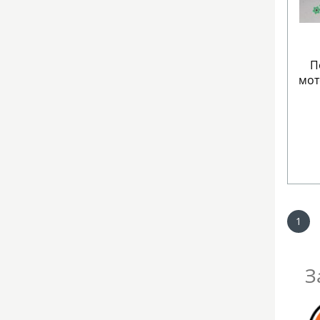
П
мот
1
З