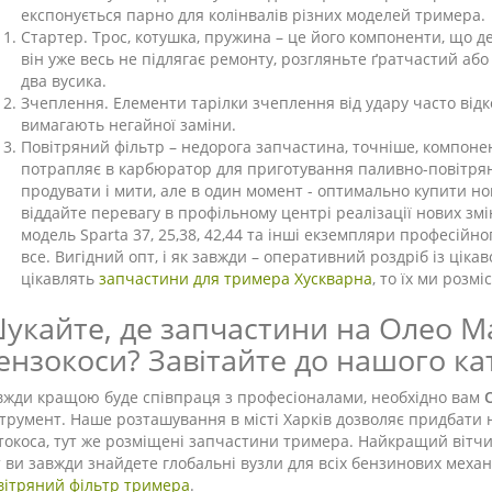
експонується парно для колінвалів різних моделей тримера.
Стартер. Трос, котушка, пружина – це його компоненти, що
він уже весь не підлягає ремонту, розгляньте ґратчастий аб
два вусика.
Зчеплення. Елементи тарілки зчеплення від удару часто від
вимагають негайної заміни.
Повітряний фільтр – недорога запчастина, точніше, компоне
потрапляє в карбюратор для приготування паливно-повітряної
продувати і мити, але в один момент - оптимально купити н
віддайте перевагу в профільному центрі реалізації нових зм
модель Sparta 37, 25,38, 42,44 та інші екземпляри професійно
все. Вигідний опт, і як завжди – оперативний роздріб із ці
цікавлять
запчастини для тримера Хускварна
, то їх ми роз
укайте, де запчастини на Олео Ма
ензокоси? Завітайте до нашого ка
вжди кращою буде співпраця з професіоналами, необхідно вам
струмент. Наше розташування в місті Харків дозволяє придбати но
токоса, тут же розміщені запчастини тримера. Найкращий вітчи
т ви завжди знайдете глобальні вузли для всіх бензинових механі
вітряний фільтр тримера
.