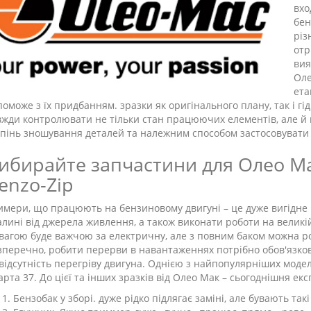
вхо
бен
різ
отр
вия
Оле
ета
поможе з їх придбанням. зразки як оригінального плану, так і гі
вжди контролювати не тільки стан працюючих елементів, але й н
упінь зношування деталей та належним способом застосовувати 
ибирайте запчастини для Олео Мак
enzo-Zip
имери, що працюють на бензиновому двигуні – це дуже вигідне
алині від джерела живлення, а також виконати роботи на великій
 вагою буде важчою за електричну, але з повним баком можна роз
зперечно, робити перерви в навантаженнях потрібно обов'язков
 відсутність перегріву двигуна. Однією з найпопулярніших модел
арта 37. До цієї та інших зразків від Олео Мак – сьогоднішня ек
Бензобак у зборі. дуже рідко підлягає заміні, але бувають такі