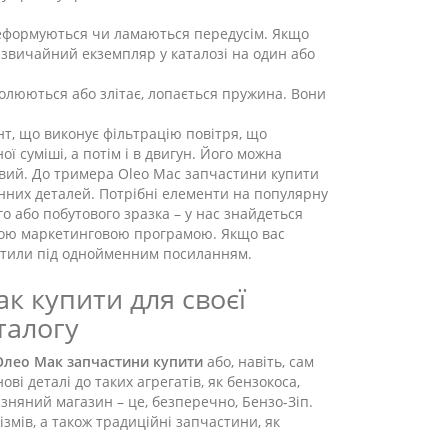
 деформуються чи ламаються передусім. Якщо
о звичайний екземпляр у каталозі на один або
колюються або злітає, лопається пружина. Вони
нт, що виконує фільтрацію повітря, що
 суміші, а потім і в двигун. Його можна
овий. До тримера Oleo Mac запчастини купити
інних деталей. Потрібні елементи на популярну
го або побутового зразка – у нас знайдеться
кавою маркетинговою програмою. Якщо вас
містили під однойменним посиланням.
к купити для своєї
талогу
Олео Мак запчастини купити
або, навіть, сам
ві деталі до таких агрегатів, як бензокоса,
зняний магазин – це, безперечно, Бензо-Зіп.
змів, а також традиційні запчастини, як