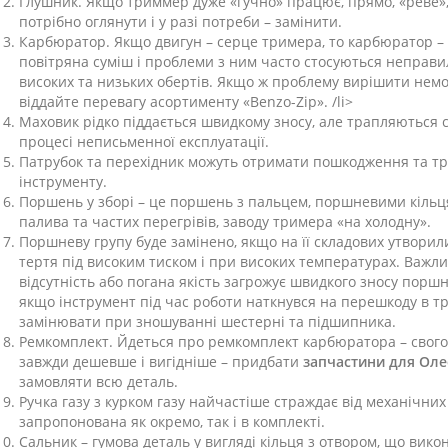
Глушник. Якщо триммер дуже «гучно» працює, прямо, «реве»,
потрібно оглянути і у разі потреби – замінити.
Карбюратор. Якщо двигун – серце тримера, то карбюратор – й
повітряна суміш і проблеми з ним часто стосуються неправи
високих та низьких обертів. Якщо ж проблему вирішити немож
віддайте перевагу асортименту «Benzo-Zip». /li>
Маховик рідко піддається швидкому зносу, але трапляються си
процесі неписьменної експлуатації.
Патрубок та перехідник можуть отримати пошкодження та тр
інструменту.
Поршень у зборі – це поршень з пальцем, поршневими кільця
палива та частих перегрівів, заводу тримера «на холодну».
Поршневу групу буде замінено, якщо на її складових утворили
тертя під високим тиском і при високих температурах. Важлив
відсутність або погана якість загрожує швидкого зносу порш
якщо інструмент під час роботи наткнувся на перешкоду в трав
замінювати при зношуванні шестерні та підшипника.
Ремкомплект. Йдеться про ремкомплект карбюратора – свого 
завжди дешевше і вигідніше – придбати
запчастини для Оле
замовляти всю деталь.
Ручка газу з курком газу найчастіше страждає від механічни
запропонована як окремо, так і в комплекті.
Сальник – гумова деталь у вигляді кільця з отвором, що вик