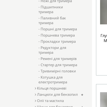
- Ножі для тримера
- Підшипники
тримера
- Паливний бак
тримера
- Поршні для тримера
- Поршнева тримера
Глу
M
- Прокладки тримера
- Редуктори для
тримера
- Ремені для тримерів
- Стартер для тримера
- Тривимірні головки
- Котушка для
електротримера
Кільця поршневі
Ланцюги для бензопил
Олії та мастила
Шини для бензопил