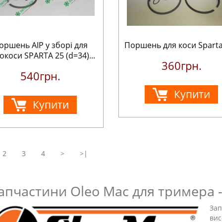
оршень AIP у зборі для
Поршень для коси Sparta
окоси SPARTA 25 (d=34)...
360грн.
540грн.
Купити
Купити
2
3
4
>
>|
апчастини Oleo Mac для тримера - 
Зап
вис