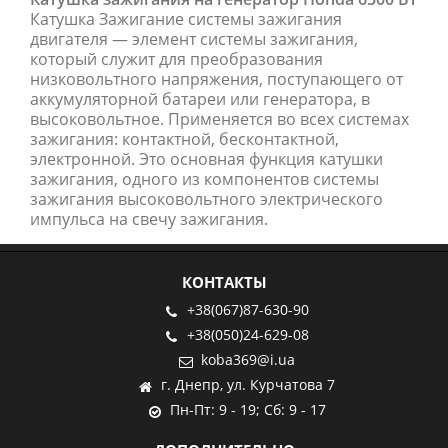
Катушка Зажигание системы зажигания
двигателя — элемент системы зажигания,
который служит для преобразования
низковольтного напряжения, поступающего от
аккумуляторной батареи или генератора, в
высоковольтное. Применяется во всех системах
зажигания: контактной, бесконтактной,
электронной. Это основная функция катушки
зажигания, одного из компонентов системы
зажигания высоковольтного электрического
импульса на свечу зажигания.
КОНТАКТЫ
+38(067)87-630-90
+38(050)24-629-08
koba369@i.ua
г. Днепр, ул. Курчатова 7
Пн-Пт: 9 - 19; Сб: 9 - 17