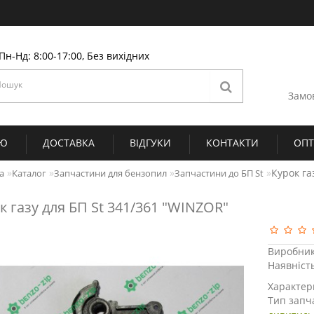
Пн-Нд: 8:00-17:00, Без вихідних
Замо
ІЮ
ДОСТАВКА
ВІДГУКИ
КОНТАКТИ
ОП
Курок га
а
Каталог
Запчастини для бензопил
Запчастини до БП St
к газу для БП St 341/361 "WINZOR"
Виробник
Наявніст
Характер
Тип запч