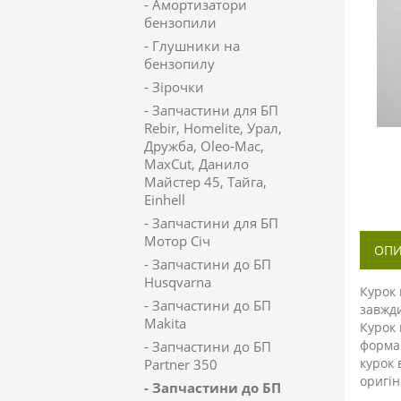
- Амортизатори
бензопили
- Глушники на
бензопилу
- Зірочки
- Запчастини для БП
Rebir, Homelite, Урал,
Дружба, Oleo-Mac,
MaxCut, Данило
Майстер 45, Тайга,
Einhell
- Запчастини для БП
Мотор Січ
ОП
- Запчастини до БП
Husqvarna
Курок 
- Запчастини до БП
завжди
Makita
Курок 
форма 
- Запчастини до БП
курок 
Partner 350
оригі
- Запчастини до БП