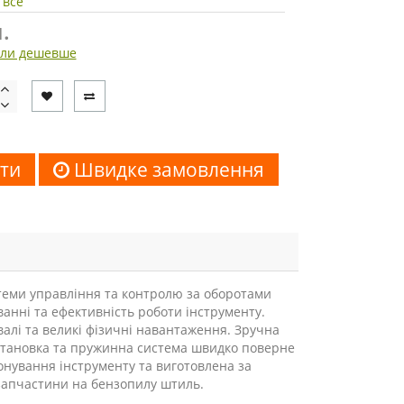
 все
.
ли дешевше
ти
Швидке замовлення
стеми управління та контролю за оборотами
анні та ефективність роботи інструменту.
валі та великі фізичні навантаження. Зручна
установка та пружинна система швидко поверне
онування інструменту та виготовлена за
запчастини на бензопилу штиль.