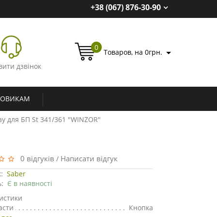
+38 (067) 876-30-90
0
Товаров, на 0грн.
вити дзвінок
ТОВИКАМ
зу для БП St 341/361 "WINZOR"
0 відгуків
Написати відгук
/
:
Saber
ь:
Є в наявності
истики
асти
Кнопка