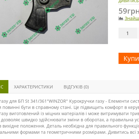
дивитись
59грн
Знайш
Купи
ИС
ХАРАКТЕРИСТИКИ
ВІДГУКІВ (0)
газу для БП St 341/361"WINZOR" Курокручки газу - Елементи си
 повинні бути в справному стані. Це підвищить комфорт в керув
газу виготовлений із міцних матеріалів і може витримувати три
дозволяє швидко здійснювати зміни в оборотах, а правильна 
в вихідне положення. Деталь необхідна для правильного функці
нальними формами та геометричними розмірами. Дивитись всі 