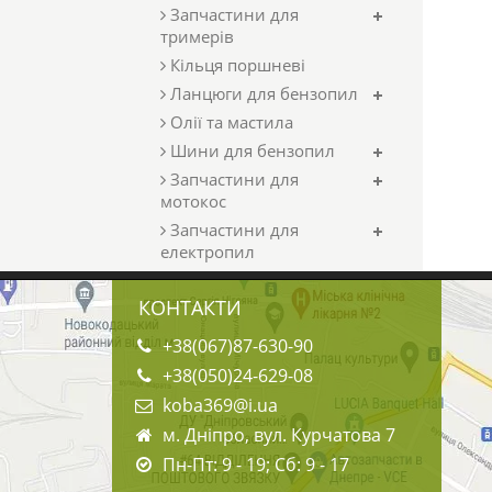
Запчастини для
тримерів
Кільця поршневі
Ланцюги для бензопил
Олії та мастила
Шини для бензопил
Запчастини для
мотокос
Запчастини для
електропил
КОНТАКТИ
+38(067)87-630-90
+38(050)24-629-08
koba369@i.ua
м. Дніпро, вул. Курчатова 7
Пн-Пт: 9 - 19; Сб: 9 - 17